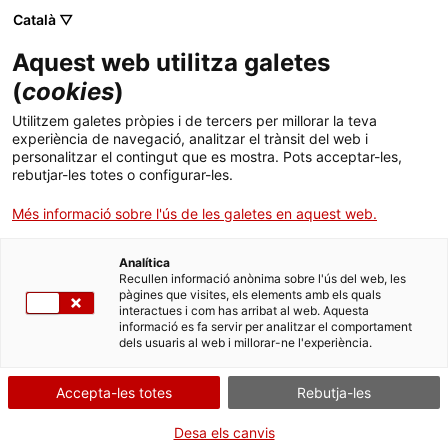
Català ▽
CA
Aquest web utilitza galetes
Tècniques i
(
cookies
)
Utilitzem galetes pròpies i de tercers per millorar la teva
Tecnologies de cura
experiència de navegació, analitzar el trànsit del web i
personalitzar el contingut que es mostra. Pots acceptar-les,
II. Autodefensa
rebutjar-les totes o configurar-les.
Més informació sobre l'ús de les galetes en aquest web.
transfeminista —més
Analítica
enllà d’allò físic
Recullen informació anònima sobre l'ús del web, les
pàgines que visites, els elements amb els quals
interactues i com has arribat al web. Aquesta
informació es fa servir per analitzar el comportament
Amb Candela Quirós Arévalo
dels usuaris al web i millorar-ne l'experiència.
Accepta-les totes
Rebutja-les
Activitat
12 desembre de 17:30h a 20:15h |
Desa els canvis