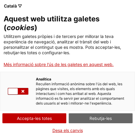
Català ▽
CA
Aquest web utilitza galetes
Automatique WAR
(
cookies
)
Utilitzem galetes pròpies i de tercers per millorar la teva
experiència de navegació, analitzar el trànsit del web i
Alain Josseau
personalitzar el contingut que es mostra. Pots acceptar-les,
rebutjar-les totes o configurar-les.
Més informació sobre l'ús de les galetes en aquest web.
Obra
Instal·lació multimèdia, 2018 - 2026
Analítica
Recullen informació anònima sobre l'ús del web, les
pàgines que visites, els elements amb els quals
interactues i com has arribat al web. Aquesta
informació es fa servir per analitzar el comportament
dels usuaris al web i millorar-ne l'experiència.
Accepta-les totes
Rebutja-les
Desa els canvis