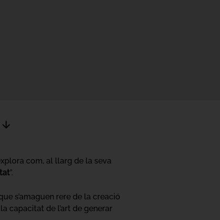
s
explora com, al llarg de la seva
tat
”.
que s’amaguen rere de la creació
la capacitat de l’art de generar