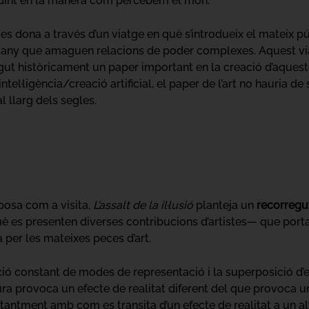
dint en la manera com percebem el món.
s dona a través d’un viatge en què s’introdueix el mateix públ
engany que amaguen relacions de poder complexes. Aquest vi
ngut històricament un paper important en la creació d’aquestes
 intel·ligència/creació artificial, el paper de l’art no hauria 
l llarg dels segles.
posa com a visita,
L’assalt de la il·lusió
planteja un
recorregu
uè es presenten diverses contribucions d’artistes— que portarà
 per les mateixes peces d’art.
ició constant de modes de representació i la superposició d’
ura provoca un efecte de realitat diferent del que provoca u
onstantment amb com es transita d’un efecte de realitat a un a