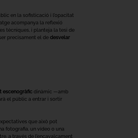
ic en la sofisticació i l’opacitat
atge acompanya la reflexió
 tècniques, i planteja la tesi de
de ser precisament el de
desvelar
t escenogràfic
dinàmic —amb
 el públic a entrar i sortir
expectatives que això pot
na fotografia, un vídeo o una
ltre, a través de l’encavalcament