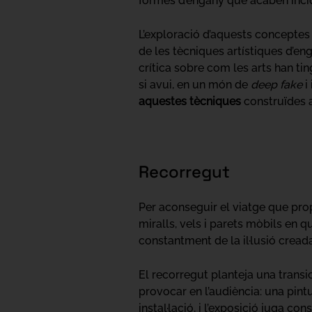
formes d’engany que acaben inci
L’exploració d’aquests conceptes e
de les tècniques artístiques d’
crítica sobre com les arts han ti
si avui, en un món de
deep fake
i
aquestes tècniques
construïdes a
Recorregut
Per aconseguir el viatge que pro
miralls, vels i parets mòbils en q
constantment de la il·lusió creada
El recorregut planteja una trans
provocar en l’audiència: una pint
instal·lació, i l’exposició juga c