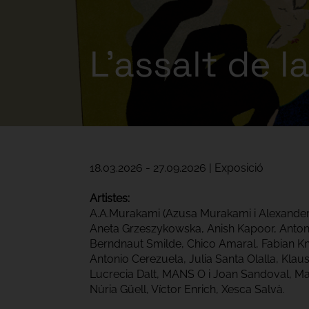
L'assalt de la 
18.03.2026 - 27.09.2026 | Exposició
Artistes:
A.A.Murakami (Azusa Murakami i Alexander 
Aneta Grzeszykowska, Anish Kapoor, Antonio
Berndnaut Smilde, Chico Amaral, Fabian Kne
Antonio Cerezuela, Julia Santa Olalla, Klau
Lucrecia Dalt, MANS O i Joan Sandoval, Ma
Núria Güell, Víctor Enrich, Xesca Salvà.