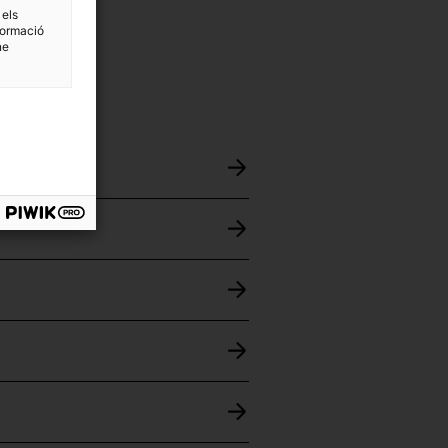
 els
formació
ne