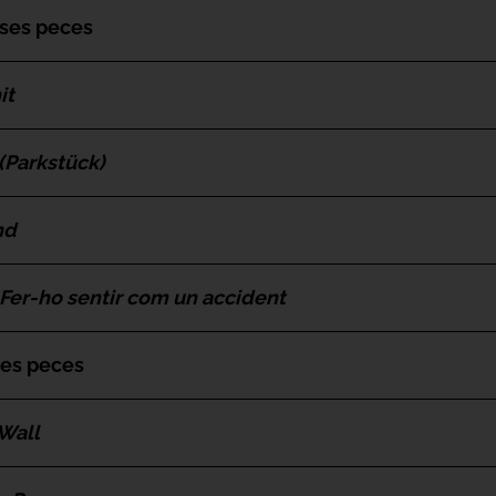
rses peces
it
 (Parkstück)
nd
Fer-ho sentir com un accident
ses peces
Wall