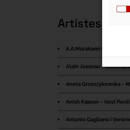
Artistes i o
A.A.Murakami (Azusa Mur
Alain Josseau -
Automati
Aneta Grzeszykowska -
M
Anish Kapoor -
Void Pavil
Antonio Gagliano i Veróni