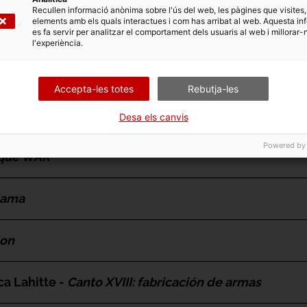
Recullen informació anònima sobre l'ús del web, les pàgines que visites,
elements amb els quals interactues i com has arribat al web. Aquesta in
es fa servir per analitzar el comportament dels usuaris al web i millorar-
bra exposada
l'experiència.
Accepta-les totes
Rebutja-les
akami i Alexander Groves) -
Beyond the Horizon
Desa els canvis
Powered by
que WAR
ama
ion
ca Lahitte -
Canto XVIII: fabricación de armas