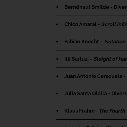
Berndnaut Smilde - Dive
Chico Amaral -
Scroll infin
Fabian Knecht -
Isolation
Ilê Sartuzi -
Sleight of Ha
Juan Antonio Cerezuela -
Julia Santa Olalla - Diver
Klaus Frahm -
The Fourth 