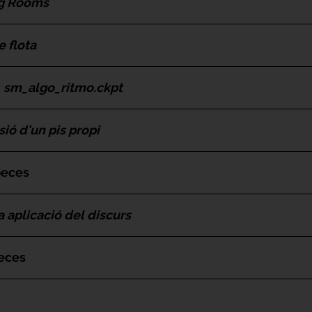
g Rooms
 flota
-
sm_algo_ritmo.ckpt
usió d'un pis propi
peces
a aplicació del discurs
peces