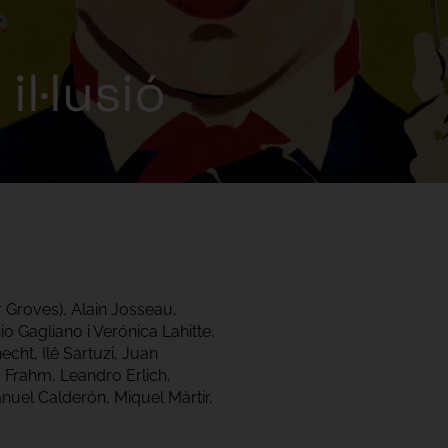
il·lusió
Groves), Alain Josseau,
 Gagliano i Verónica Lahitte,
cht, Ilê Sartuzi, Juan
s Frahm, Leandro Erlich,
nuel Calderón, Miquel Màrtir,