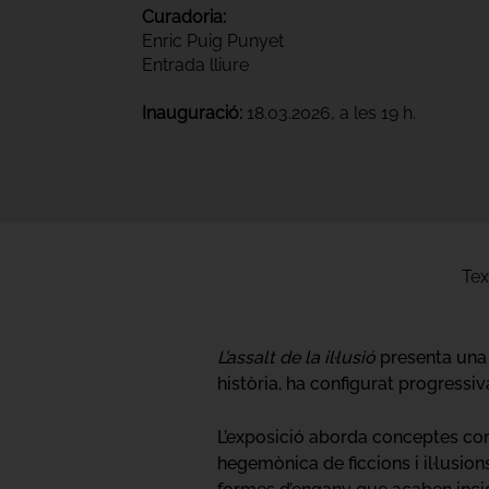
Curadoria:
Enric Puig Punyet
Entrada lliure
Inauguració:
18.03.2026, a les 19 h.
Tex
L’assalt de la il·lusió
presenta una 
història, ha configurat progressi
L’exposició aborda conceptes co
hegemònica de ficcions i il·lusion