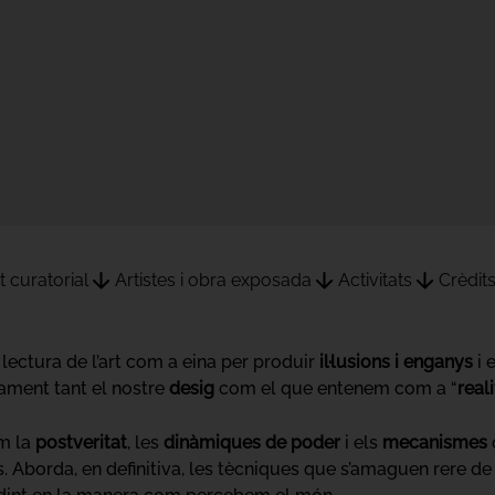
t curatorial
Artistes i obra exposada
Activitats
Crèdit
lectura de l’art com a eina per produir
il·lusions i enganys
i 
vament tant el nostre
desig
com el que entenem com a “
reali
m la
postveritat
, les
dinàmiques de poder
i els
mecanismes
s. Aborda, en definitiva, les tècniques que s’amaguen rere de 