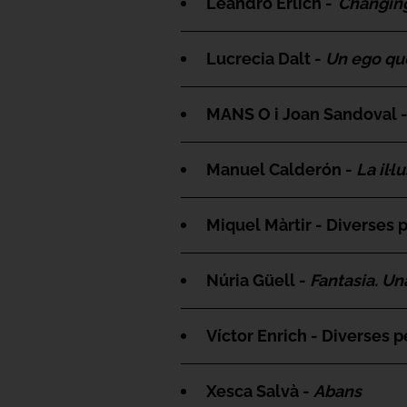
Leandro Erlich -
Changin
Lucrecia Dalt -
Un ego que
MANS O i Joan Sandoval 
Manuel Calderón -
La il·l
Miquel Màrtir - Diverses 
Núria Güell -
Fantasia. Un
Víctor Enrich - Diverses 
Xesca Salvà -
Abans