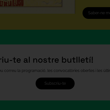
Saber-ne m
iu-te al nostre butlletí!
teu correu la programació, les convocatòries obertes i les úl
Subscriu-te