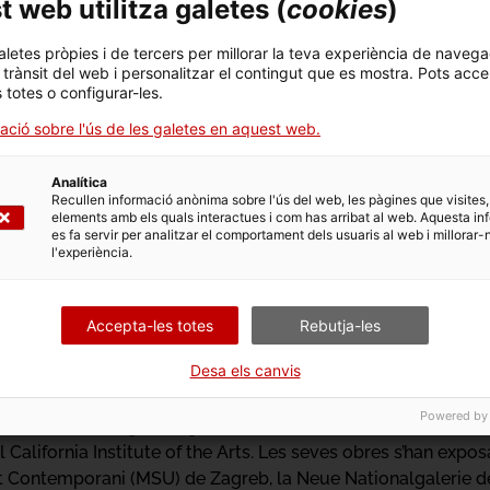
 web utilitza galetes (
cookies
)
aletes pròpies i de tercers per millorar la teva experiència de navega
l trànsit del web i personalitzar el contingut que es mostra. Pots acce
s totes o configurar-les.
ació sobre l'ús de les galetes en aquest web.
Analítica
Recullen informació anònima sobre l'ús del web, les pàgines que visites,
elements amb els quals interactues i com has arribat al web. Aquesta in
es fa servir per analitzar el comportament dels usuaris al web i millorar-
l'experiència.
Tobias Schmitt
quer, Marcus Kraushaar, Hernán Tonelli i Sara Torres López
Accepta-les totes
Rebutja-les
Desa els canvis
Powered by
lín. Nascut a Magdeburg el 1980, va estudiar a la Universitat 
l California Institute of the Arts. Les seves obres s’han expos
 Contemporani (MSU) de Zagreb, la Neue Nationalgalerie de 