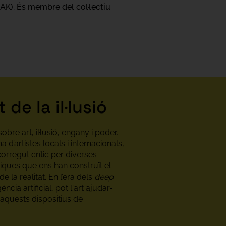
K). És membre del col·lectiu
t de la il·lusió
bre art, il·lusió, engany i poder.
 d’artistes locals i internacionals,
rregut crític per diverses
tiques que ens han construït el
 de la realitat. En l’era dels
deep
igència artificial, pot l'art ajudar-
aquests dispositius de