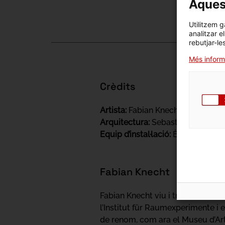
Aquest
Utilitzem g
analitzar e
rebutjar-le
Més inform
Crèdits
Artista:
Fabian Knecht
Arquitectura:
Sebastian Keller i 
Equip d’instal·lació:
Èlia Bagó Fla
Fabian Knecht
Fabian Knecht viu i treballa a Ber
l’Institut für Raumexperimente i e
de renom, com ara el Museu d’Art