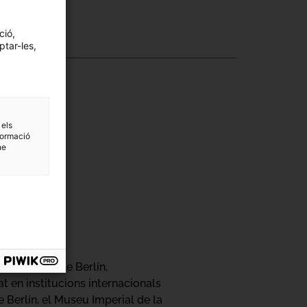
ció,
ptar-les,
 els
formació
ne
de les Arts de Berlín,
at en institucions internacionals
Berlín, el Museu Imperial de la