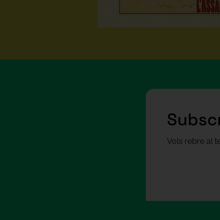
Subscr
Vols rebre al 