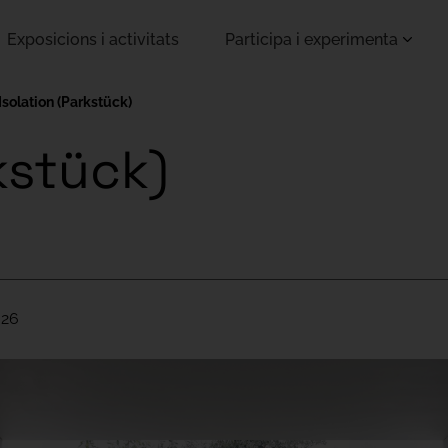
Exposicions i activitats
Participa i experimenta
Isolation (Parkstück)
kstück)
026