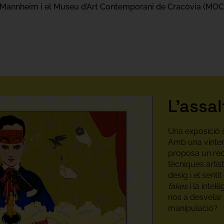
e Mannheim i el Museu d’Art Contemporani de Cracòvia (MOCA
L'assal
Una exposició so
Amb una vintena
proposa un reco
tècniques artís
desig i el sentit
fakes
i la intel·l
nos a desvelar 
manipulació?