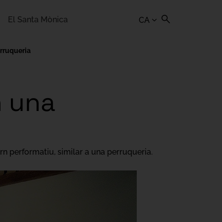
El Santa Mònica
CA
erruqueria
n una
rn performatiu, similar a una perruqueria.