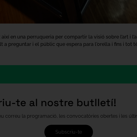
ixí en una perruqueria per compartir la visió sobre l’art i l’a
t a preguntar i el públic que espera para l'orella i fins i tot
iu-te al nostre butlletí!
teu correu la programació, les convocatòries obertes i les úl
Subscriu-te