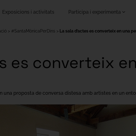
Exposicions i activitats
Participa i experimenta
ació
#SantaMònicaPerDins
La sala d’actes es converteix en una p
es es converteix e
 fan una proposta de conversa distesa amb artistes en un ento