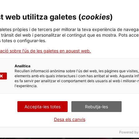
 web utilitza galetes (
cookies
)
aletes pròpies i de tercers per millorar la teva experiència de navega
l trànsit del web i personalitzar el contingut que es mostra. Pots acce
s totes o configurar-les.
ació sobre l'ús de les galetes en aquest web.
Analítica
Recullen informació anònima sobre l'ús del web, les pàgines que visites,
elements amb els quals interactues i com has arribat al web. Aquesta in
es fa servir per analitzar el comportament dels usuaris al web i millorar-
l'experiència.
Accepta-les totes
Rebutja-les
Desa els canvis
Powered by