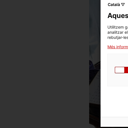
Català ▽
Aquest
Utilitzem g
analitzar e
rebutjar-le
Més inform