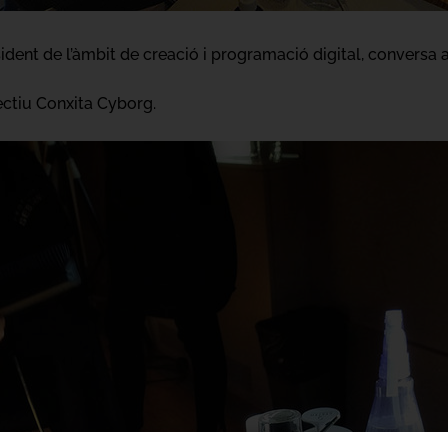
esident de l’àmbit de creació i programació digital, conversa 
lectiu Conxita Cyborg.