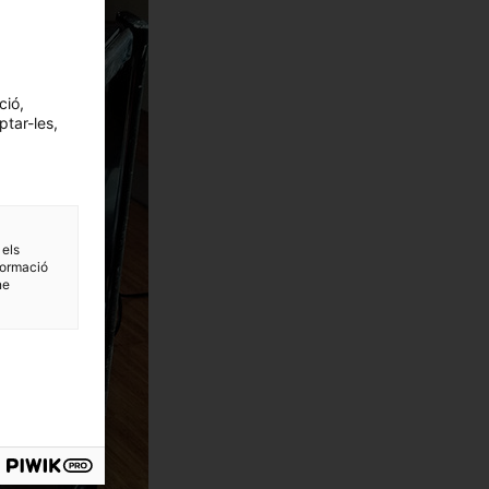
ció,
ptar-les,
 els
formació
ne