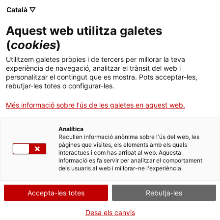
Català ▽
Aquest web utilitza galetes
(
cookies
)
Semana grande:
Utilitzem galetes pròpies i de tercers per millorar la teva
experiència de navegació, analitzar el trànsit del web i
personalitzar el contingut que es mostra. Pots acceptar-les,
Jornades de treball,
rebutjar-les totes o configurar-les.
convivència i
Més informació sobre l'ús de les galetes en aquest web.
intercanvi
Analítica
Recullen informació anònima sobre l'ús del web, les
pàgines que visites, els elements amb els quals
d'experiències
interactues i com has arribat al web. Aquesta
informació es fa servir per analitzar el comportament
dels usuaris al web i millorar-ne l'experiència.
Aquests dies estem coneixent els i les artistes que
participaran al proper cicle del centre que es podrà
Accepta-les totes
Rebutja-les
veure a partir del pròxim gener. Hem organitzat 3
jornades de treball, convivència i intercanvi
Desa els canvis