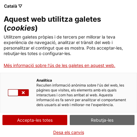
Català ▽
Aquest web utilitza galetes
(
cookies
)
Utopia Rambles –
Utilitzem galetes pròpies i de tercers per millorar la teva
experiència de navegació, analitzar el trànsit del web i
personalitzar el contingut que es mostra. Pots acceptar-les,
Acta del grup de
rebutjar-les totes o configurar-les.
programació I
Més informació sobre l'ús de les galetes en aquest web.
Arribem.
Analítica
Recullen informació anònima sobre l'ús del web, les
pàgines que visites, els elements amb els quals
Ens mirem.
interactues i com has arribat al web. Aquesta
informació es fa servir per analitzar el comportament
dels usuaris al web i millorar-ne l'experiència.
Ens mantenim en peus com si asseure'ns en la taula
ens obligués a ser més seriosos.
Accepta-les totes
Rebutja-les
Parlem, parlem, parlem...
Desa els canvis