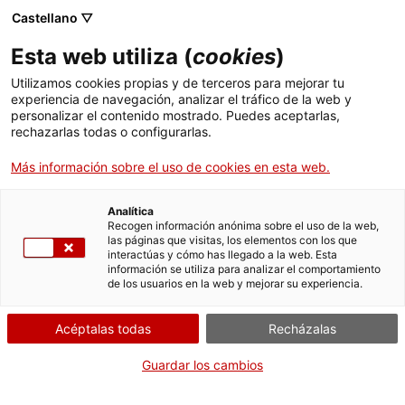
Castellano ▽
ES
Esta web utiliza (
cookies
)
cabosanroque - No
Utilizamos cookies propias y de terceros para mejorar tu
experiencia de navegación, analizar el tráfico de la web y
em va fer Joan
personalizar el contenido mostrado. Puedes aceptarlas,
rechazarlas todas o configurarlas.
Brossa
Más información sobre el uso de cookies en esta web.
Analítica
Recogen información anónima sobre el uso de la web,
las páginas que visitas, los elementos con los que
Actividad
16.05 - 20.05.2018 | Schaubude Berlin
interactúas y cómo has llegado a la web. Esta
información se utiliza para analizar el comportamiento
Greifswalder Straße 81-84 Ecke Storkower Straße
de los usuarios en la web y mejorar su experiencia.
10405 Berlin | Exposició
Acéptalas todas
Recházalas
Guardar los cambios