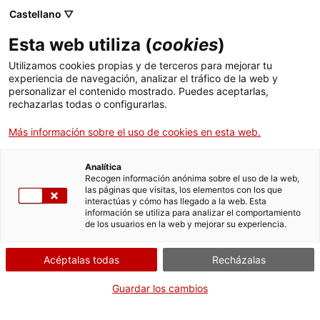
Castellano ▽
ES
Esta web utiliza (
cookies
)
¿Dónde estás
Utilizamos cookies propias y de terceros para mejorar tu
experiencia de navegación, analizar el tráfico de la web y
corazón?,
personalizar el contenido mostrado. Puedes aceptarlas,
rechazarlas todas o configurarlas.
performance de
Más información sobre el uso de cookies en esta web.
resistencia
Analítica
Recogen información anónima sobre el uso de la web,
las páginas que visitas, los elementos con los que
interactúas y cómo has llegado a la web. Esta
Performing Curation 2023
información se utiliza para analizar el comportamiento
de los usuarios en la web y mejorar su experiencia.
Acéptalas todas
Recházalas
Actividad
19.11.2023 / 11h - 20h | 11h-18h /
Guardar los cambios
Experiencia individual de 15 minutos 19h /
Performance abierta a todo el mundo Sala de actos