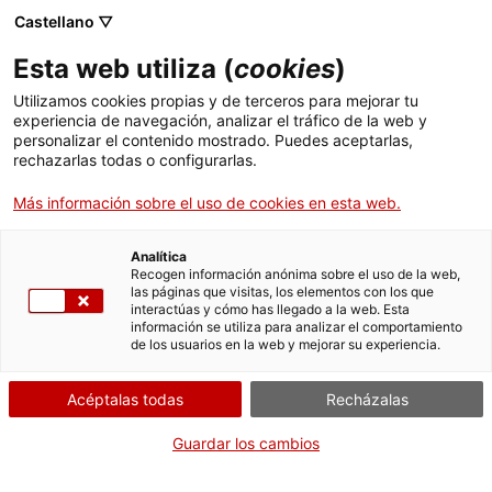
Castellano ▽
ES
Esta web utiliza (
cookies
)
El silenci de la fera
Utilizamos cookies propias y de terceros para mejorar tu
experiencia de navegación, analizar el tráfico de la web y
personalizar el contenido mostrado. Puedes aceptarlas,
rechazarlas todas o configurarlas.
Sònia Masuda Mora
Más información sobre el uso de cookies en esta web.
Jueves de voz y palabra
15 de enero de 2026,
Analítica
Recogen información anónima sobre el uso de la web,
de 19h a 20h | Performance y coloquio | Sala Bar
las páginas que visitas, los elementos con los que
interactúas y cómo has llegado a la web. Esta
información se utiliza para analizar el comportamiento
de los usuarios en la web y mejorar su experiencia.
Actividad abierta a todo el mundo y gratuita
con aforo limitado a 55 personas
Idioma:
Acéptalas todas
catalán
Recházalas
Guardar los cambios