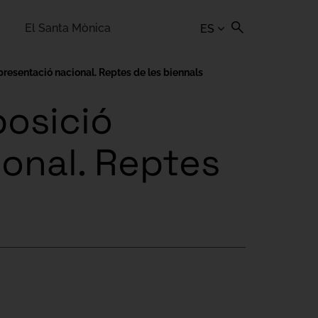
El Santa Mònica
ES
presentació nacional. Reptes de les biennals
posició
ional. Reptes