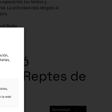
 exposición, los límites y
al. La actividad está dirigida al
stra.
ordi Badia
sició
ación,
tarlas,
nal. Reptes de
sitas,
n la web
Actividad