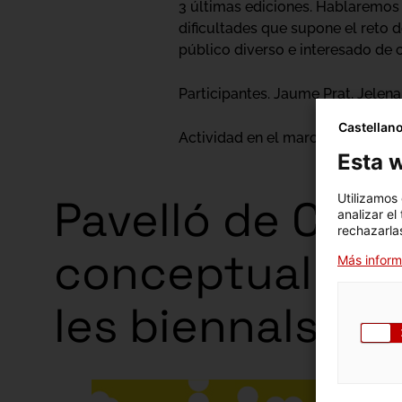
3 últimas ediciones. Hablaremos d
dificultades que supone el reto d
público diverso e interesado de 
Participantes. Jaume Prat, Jelena 
Castellan
Actividad en el marco de la expo
Esta w
Pavelló de Cata
Utilizamos
analizar el
rechazarlas
conceptual i re
Más inform
les biennals
Exposició