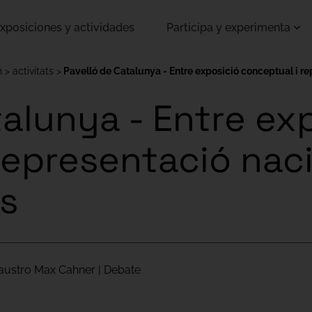
xposiciones y actividades
Participa y experimenta
h
activitats
Pavelló de Catalunya - Entre exposició conceptual i re
talunya - Entre ex
representació nac
ls
Claustro Max Cahner | Debate