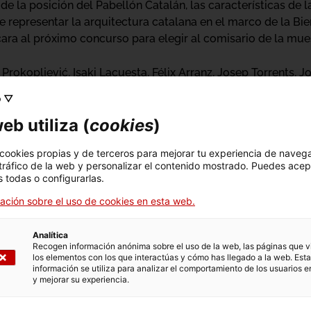
e la posición del Pabellón Catalán, las características de la
e representar la arquitectura catalana en el marco de la Bien
cara al próximo concurso para elegir al comisario de la mue
Prokopljević, Isaki Lacuesta, Félix Arranz, Josep Torrents, J
o ▽
sición
Aftermath.
eb utiliza (
cookies
)
lunya - Entre expo
 cookies propias y de terceros para mejorar tu experiencia de naveg
 tráfico de la web y personalizar el contenido mostrado. Puedes acep
 todas o configurarlas.
presentació nacio
ación sobre el uso de cookies en esta web.
Analítica
Recogen información anónima sobre el uso de la web, las páginas que vi
los elementos con los que interactúas y cómo has llegado a la web. Esta
información se utiliza para analizar el comportamiento de los usuarios e
y mejorar su experiencia.
n
Actividad