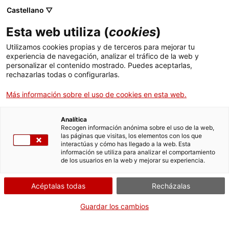
Castellano ▽
ES
Esta web utiliza (
cookies
)
Experimentació
Utilizamos cookies propias y de terceros para mejorar tu
experiencia de navegación, analizar el tráfico de la web y
artística /
personalizar el contenido mostrado. Puedes aceptarlas,
rechazarlas todas o configurarlas.
Pedagogies
Más información sobre el uso de cookies en esta web.
experimentals
Analítica
Recogen información anónima sobre el uso de la web,
las páginas que visitas, los elementos con los que
interactúas y cómo has llegado a la web. Esta
Dentro del ciclo «Vibraciones y sonoridades»
información se utiliza para analizar el comportamiento
de los usuarios en la web y mejorar su experiencia.
Acéptalas todas
Recházalas
Actividad
14.09.2017 / 18h - 19:30h | Sala de
Guardar los cambios
actos | Mesa redonda