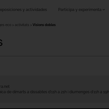
xposiciones y actividades
Participa y experimenta
ges eco
activitats
Visions dobles
s
a.net
ònica de dimarts a dissabtes d’11h a 21h i diumenges d’11h a 19h