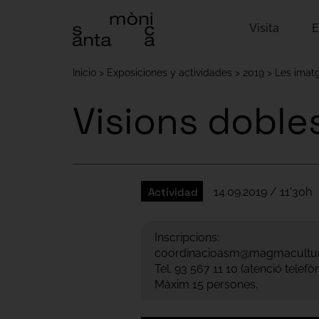
Visita
E
Inicio
Exposiciones y actividades
2019
Les imat
Visions doble
Actividad
14.09.2019 / 11'30h
Inscripcions:
coordinacioasm@magmacultur
Tel. 93 567 11 10 (atenció telef
Màxim 15 persones.