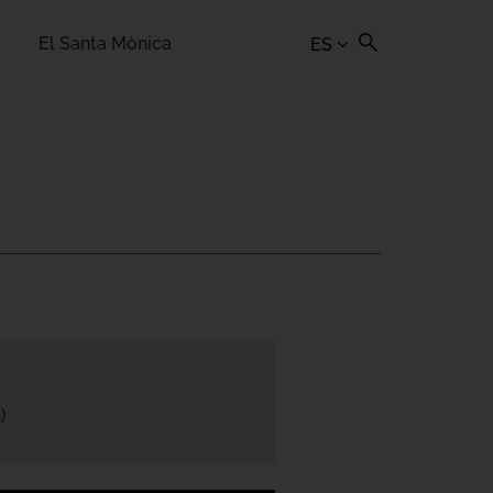
El Santa Mònica
ES
)