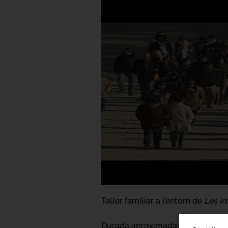
Taller familiar a l’entorn de
Les im
Durada aproximada: 1h 30'.