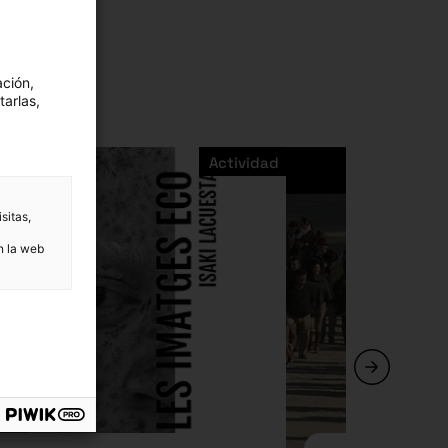
ación,
tarlas,
Actividad
sitas,
n la web