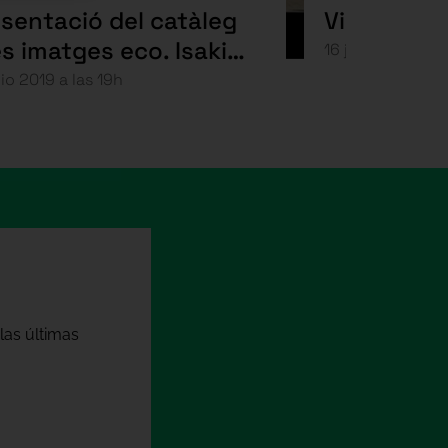
sentació del catàleg
Visions do
s imatges eco. Isaki
16 junio 2019 a l
cuesta"
nio 2019 a las 19h
las últimas