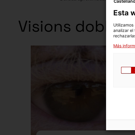
Castellan
Esta w
Visions dobles
Utilizamos
analizar el
rechazarlas
Más inform
Exposició