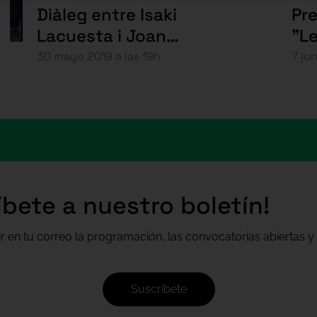
Diàleg entre Isaki
Pre
Lacuesta i Joan
"Le
Fontcuberta
La
30 mayo 2019 a las 19h
7 ju
íbete a nuestro boletín!
ir en tu correo la programación, las convocatorias abiertas y 
Suscríbete