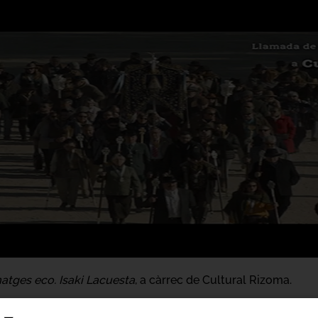
atges eco. Isaki Lacuesta
, a càrrec de Cultural Rizoma.