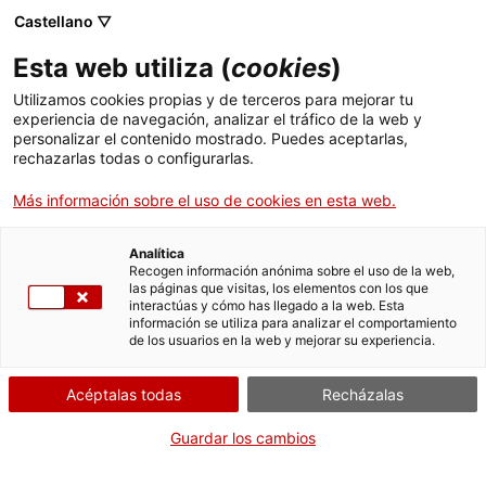
Castellano ▽
ES
Esta web utiliza (
cookies
)
Nación, raza y
Utilizamos cookies propias y de terceros para mejorar tu
experiencia de navegación, analizar el tráfico de la web y
deportes
personalizar el contenido mostrado. Puedes aceptarlas,
rechazarlas todas o configurarlas.
Más información sobre el uso de cookies en esta web.
Youssef M. Ouled
Analítica
Recogen información anónima sobre el uso de la web,
las páginas que visitas, los elementos con los que
Actividad
16 julio de 19h a 20:30h | Taller /
interactúas y cómo has llegado a la web. Esta
información se utiliza para analizar el comportamiento
laboratorio | Sala de actos | Sala d'actes
de los usuarios en la web y mejorar su experiencia.
Acéptalas todas
Recházalas
Actividad de la exposición CITISSIMUM
ALTISSIMUM FORTISSIMUM
Guardar los cambios
Sesión abierta del programa de aprendizaje e