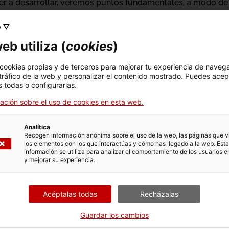
ller a desarrollar, veremos puntos fundamentales, a modo de 
r los ejes de violencia estructurales históricos sobre los 
o ▽
ias de género como cuerpos migrades-racializades en cont
eb utiliza (
cookies
)
áctica de técnicas básicas (posturas, golpes y bloqueos), 
 cookies propias y de terceros para mejorar tu experiencia de naveg
 tráfico de la web y personalizar el contenido mostrado. Puedes acep
 una sesión de estiramientos y conversación distendida para
 todas o configurarlas.
ación sobre el uso de cookies en esta web.
Analítica
Recogen información anónima sobre el uso de la web, las páginas que vi
los elementos con los que interactúas y cómo has llegado a la web. Esta
información se utiliza para analizar el comportamiento de los usuarios e
y mejorar su experiencia.
Acéptalas todas
Recházalas
Guardar los cambios