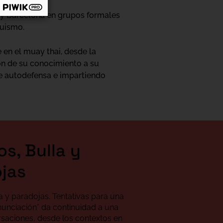
e y Barcelona en grupos formales
quismo.
 en el muay thai, desde la
ón de su conocimiento a su
e autodefensa e impartiendo
os, Bulla y
jas
a y paradojas. Tentativas para una
enunciación”
da continuidad a una
rsaciones, desde los contextos en