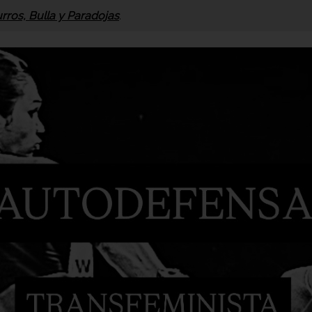
rros, Bulla y Paradojas
.