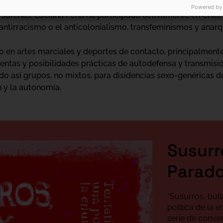
Powered by
s sureñas, Luciana Peña ha participado activamente en Chil
 antirracismo o el anticolonialismo, transfeminismos y anar
o en artes marciales y deportes de contacto, principalmente
entas y posibilidades prácticas de autodefensa y transmisi
 así grupos, no mixtos, para disidencias sexo-genéricas d
 y la autonomía.
Susurr
Parado
“Susurros, bull
política de la 
serie de conve