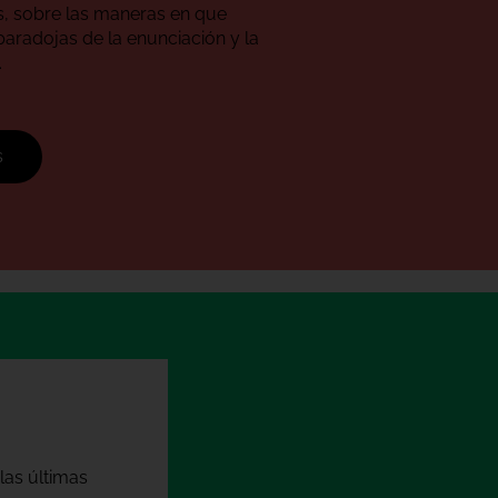
s, sobre las maneras en que
paradojas de la enunciación y la
.
s
las últimas