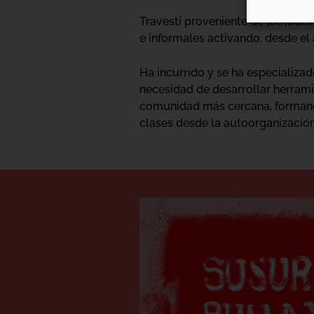
Travesti proveniente de latitude
e informales activando, desde el
Ha incurrido y se ha especializad
necesidad de desarrollar herrami
comunidad más cercana, formando
clases desde la autoorganización