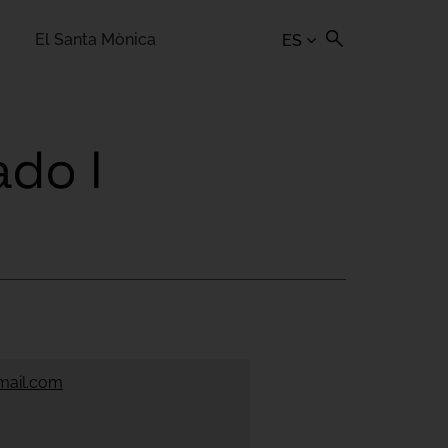
El Santa Mònica
ES
ado I
mail.com