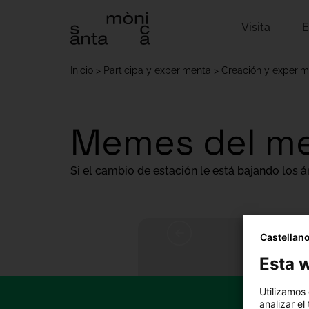
Visita
E
Inicio
Participa y experimenta
Creación y experim
Memes del m
Si el cambio de estación le está bajando los 
Castellan
Esta w
Utilizamos
analizar el