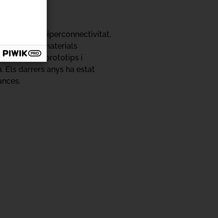
ixit per la hiperconnectivitat,
s a través de materials
lupament de prototips i
a. Els darrers anys ha estat
mances.