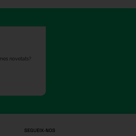
times novetats?
SEGUEIX-NOS