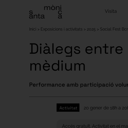
Visita
Inici
Exposicions i activitats
2025
Social Fest Bc
Diàlegs entre
mèdium
Performance amb participació volu
Activitat
20 gener de 18h a 20
Accés gratuït. Activitat en el m