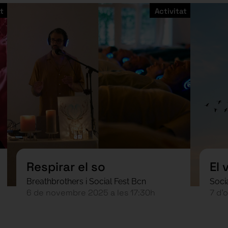
t
Activitat
Respirar el so
El 
Breathbrothers i Social Fest Bcn
Soci
6 de novembre 2025 a les 17:30h
7 d’