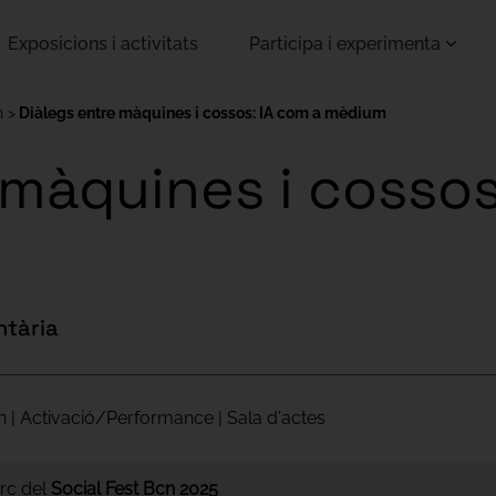
Exposicions i activitats
Participa i experimenta
n
Diàlegs entre màquines i cossos: IA com a mèdium
 màquines i cossos
ntària
h | Activació/Performance | Sala d'actes
arc del
Social Fest Bcn 2025