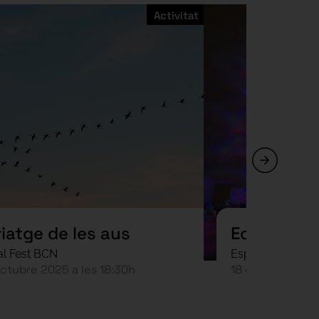
Activitat
viatge de les aus
Equinocci
al Fest BCN
Espai Sideral i S
octubre 2025 a les 18:30h
18 de setembre 