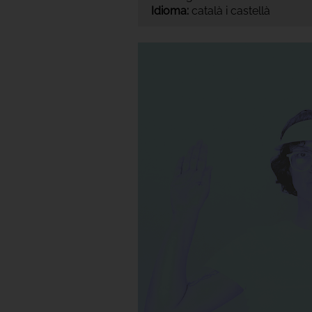
Idioma:
català i castellà