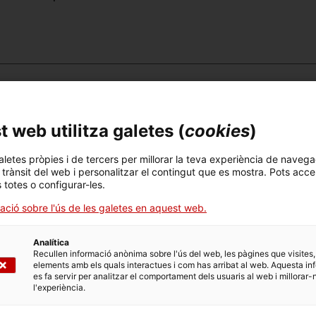
est BCN
 web utilitza galetes (
cookies
)
aletes pròpies i de tercers per millorar la teva experiència de navega
rnández i Núria Nia
l trànsit del web i personalitzar el contingut que es mostra. Pots acce
s totes o configurar-les.
ació sobre l'ús de les galetes en aquest web.
 inicialment del mitjà audiovisual i va expandint-se des de l
Analítica
ió, l'escultura, la performance, les publicacions textuals i al
Recullen informació anònima sobre l'ús del web, les pàgines que visites,
empre amb un punt d'ancoratge: la relació i l'espai entre allò f
elements amb els quals interactues i com has arribat al web. Aquesta in
es fa servir per analitzar el comportament dels usuaris al web i millorar-
ternet, entre la memòria col·lectiva i l'arxiu compartit a la x
l'experiència.
pse conquerint l'imaginari d'un futur possible.