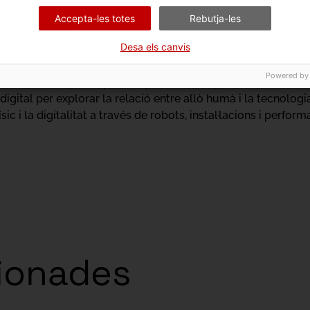
Accepta-les totes
Rebutja-les
Desa els canvis
ue indaga en com la corporalitat es reconfigura en un món te
al. Els seus projectes entrellacen arts electròniques i digital
Powered by
s electrònics i pràctiques corporals, i incorporen el desenvo
digital per explorar la relació entre allò humà i la tecnologi
sic i la digitalitat a través de robots, instal·lacions i perfor
cionades