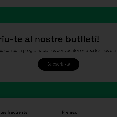
iu-te al nostre butlletí!
teu correu la programació, les convocatòries obertes i les úl
Subscriu-te
tes freqüents
Premsa