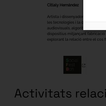
Citlaly Hernández
Artista i dissenyadora mexicana q
les tecnologies i la cultura digit
audiovisuals, algoritmes, circuit
dispositius mitjançant fabricació 
explorant la relació entre el cos fí
Activitats rela