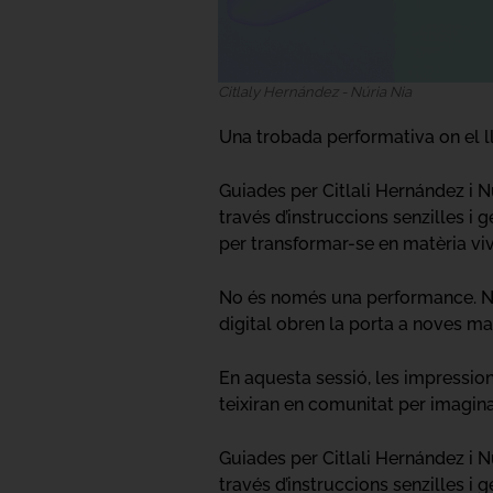
Citlaly Hernández - Núria Nia
Una trobada performativa on el ll
Guiades per Citlali Hernández i N
través d’instruccions senzilles i
per transformar-se en matèria viv
No és només una performance. No é
digital obren la porta a noves man
En aquesta sessió, les impressions
teixiran en comunitat per imagin
Guiades per Citlali Hernández i N
través d’instruccions senzilles i 