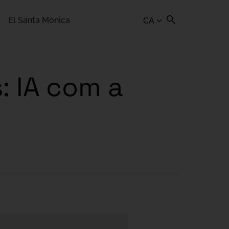
El Santa Mònica
CA
: IA com a