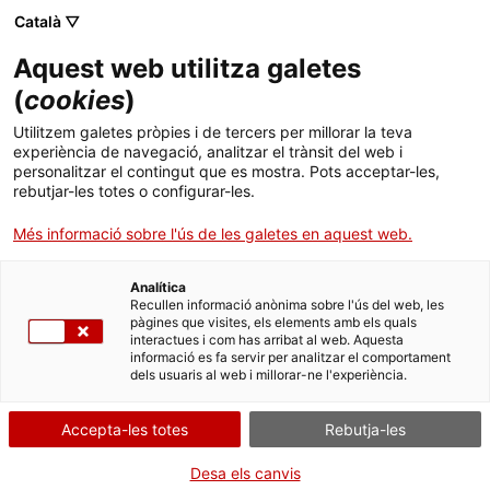
Català ▽
CA
Aquest web utilitza galetes
Cases buides
(
cookies
)
Utilitzem galetes pròpies i de tercers per millorar la teva
experiència de navegació, analitzar el trànsit del web i
personalitzar el contingut que es mostra. Pots acceptar-les,
rebutjar-les totes o configurar-les.
Dimarts de vídeo
18.06.2024 / 19h | Projecció |
Sala Bar
Més informació sobre l'ús de les galetes en aquest web.
Analítica
Activitat oberta a tothom i gratuïta amb
Recullen informació anònima sobre l'ús del web, les
aforament limitat a 55 persones
pàgines que visites, els elements amb els quals
interactues i com has arribat al web. Aquesta
informació es fa servir per analitzar el comportament
dels usuaris al web i millorar-ne l'experiència.
Accepta-les totes
Rebutja-les
Desa els canvis