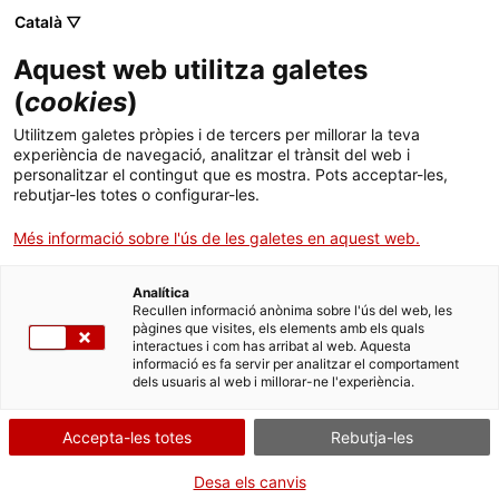
Català ▽
CA
Aquest web utilitza galetes
Diaris filmats
(
cookies
)
Utilitzem galetes pròpies i de tercers per millorar la teva
experiència de navegació, analitzar el trànsit del web i
Amb la participació de Glòria Vilches
personalitzar el contingut que es mostra. Pots acceptar-les,
rebutjar-les totes o configurar-les.
Més informació sobre l'ús de les galetes en aquest web.
Dimarts de vídeo
28.05.2024 / 19h | Projecció i
col·loqui | Sala Bar
Analítica
Recullen informació anònima sobre l'ús del web, les
pàgines que visites, els elements amb els quals
interactues i com has arribat al web. Aquesta
Activitat oberta a tothom i gratuïta amb
informació es fa servir per analitzar el comportament
aforament limitat a 55 persones
dels usuaris al web i millorar-ne l'experiència.
Accepta-les totes
Rebutja-les
Desa els canvis