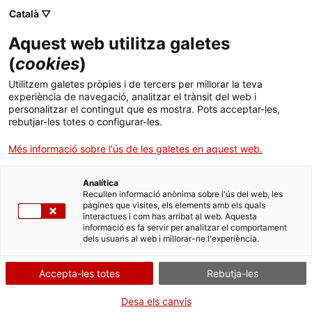
Català ▽
CA
Aquest web utilitza galetes
milers de petits ulls.
(
cookies
)
Utilitzem galetes pròpies i de tercers per millorar la teva
Il·lusió de Moviment 3
experiència de navegació, analitzar el trànsit del web i
personalitzar el contingut que es mostra. Pots acceptar-les,
rebutjar-les totes o configurar-les.
Més informació sobre l'ús de les galetes en aquest web.
Dimarts de vídeo
30.04.2024 / 19h | Projecció |
Sala Bar
Analítica
Recullen informació anònima sobre l'ús del web, les
pàgines que visites, els elements amb els quals
interactues i com has arribat al web. Aquesta
Activitat oberta a tothom i gratuïta amb
informació es fa servir per analitzar el comportament
aforament limitat a 55 persones
dels usuaris al web i millorar-ne l'experiència.
Accepta-les totes
Rebutja-les
Desa els canvis