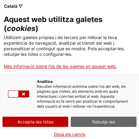
Català ▽
CA
Aquest web utilitza galetes
FLUX SUMMA: Joan
(
cookies
)
Utilitzem galetes pròpies i de tercers per millorar la teva
Vinuesa
experiència de navegació, analitzar el trànsit del web i
personalitzar el contingut que es mostra. Pots acceptar-les,
rebutjar-les totes o configurar-les.
Amb Joan Vinuesa
Més informació sobre l'ús de les galetes en aquest web.
Analítica
Recullen informació anònima sobre l'ús del web, les
Dimarts de vídeo
18.03.2025 / 19h | Projecció i
pàgines que visites, els elements amb els quals
col·loqui | Sala Bar
interactues i com has arribat al web. Aquesta
informació es fa servir per analitzar el comportament
dels usuaris al web i millorar-ne l'experiència.
Activitat oberta i gratuïta amb aforament
limitat a 55 persones
Accepta-les totes
Rebutja-les
Idioma: català
Desa els canvis