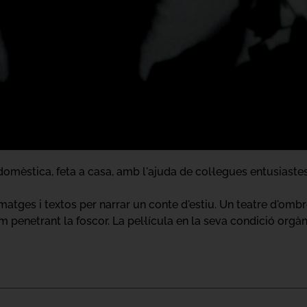
domèstica, feta a casa, amb l'ajuda de col·legues entusiastes 
atges i textos per narrar un conte d'estiu. Un teatre d'ombr
um penetrant la foscor. La pel·lícula en la seva condició orgàni