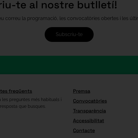
iu-te al nostre butlletí!
teu correu la programació, les convocatòries obertes i les úl
Subscriu-te
tes freqüents
Premsa
 les preguntes més habituals i
Convocatòries
 resposta que busques.
Transparència
Accessibilitat
Contacte