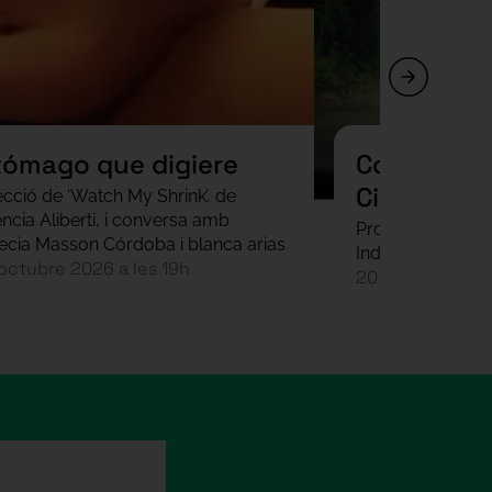
tómago que digiere
Codi Font 
Cinema In
ecció de ‘Watch My Shrink’, de
encia Aliberti, i conversa amb
Projecció fragm
ecia Masson Córdoba i blanca arias
Indígena amb Mar
’octubre 2026 a les 19h
20 d’octubre 20