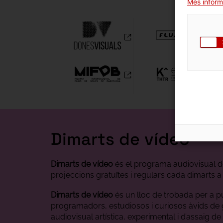
Més inform
Dimarts de vídeo
Dimarts de vídeo
és el programa audiovisual 
projeccions gratuïtes i regulars cada dimarts a l
Dimarts de vídeo
és un lloc de trobada per a p
programadors, estudiosos i curiosos àvids de
audiovisual artística, experimental i d’assaig de