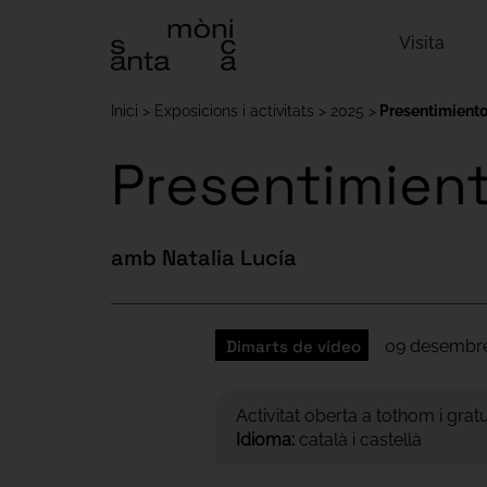
Visita
Inici
Exposicions i activitats
2025
Presentimiento
Presentimient
amb Natalia Lucía
Dimarts de vídeo
09 desembre d
Activitat oberta a tothom i gra
Idioma:
català i castellà