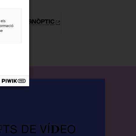
 els
formació
ne