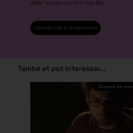
distès i proper com és la Sala Bar.
Consulta tota la programació
També et pot interessar...
Dimarts de víde