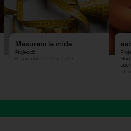
Mesurem la mida
es
Projecció
Proj
6 d’octubre 2026 a les 19h
Flor
Lucr
13 d