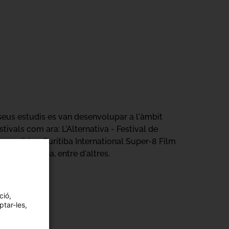
 seus estudis es van desenvolupar a l'àmbit
stivals com ara: L'Alternativa - Festival de
xpandides, Curitiba International Super-8 Film
de Barcelona, entre d'altres.
ció,
ptar-les,