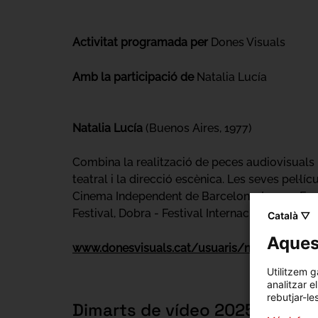
Activitat programada per
Dones Visuals
Amb la participació de
Natalia Lucía
Natalia Lucía
(Buenos Aires, 1977)
Combina la realització de peces audiovisuals 
teatral i la direcció escènica. Les seves pel·lí
Cinema Independent de Barcelona, Loop - Festi
Festival, Dobra - Festival Internacional de Ci
Català ▽
Aquest
www.donesvisuals.cat/usuaris/natalia-luca
Utilitzem g
analitzar e
rebutjar-le
Dimarts de vídeo 2025 es nodr