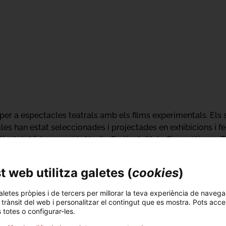
per a espectacles teatrals amb els films experimentals. Els
cules han estat seleccionades i projectades en exhibicions i fe
val de Videocreació, Alud! - Festival d'Arts Cinemàtiques E
nema Experimental, la Mostra Internacional de Films de Dones 
 web utilitza galetes (
cookies
)
aletes pròpies i de tercers per millorar la teva experiència de navega
l trànsit del web i personalitzar el contingut que es mostra. Pots acce
s totes o configurar-les.
eix de les propostes de: