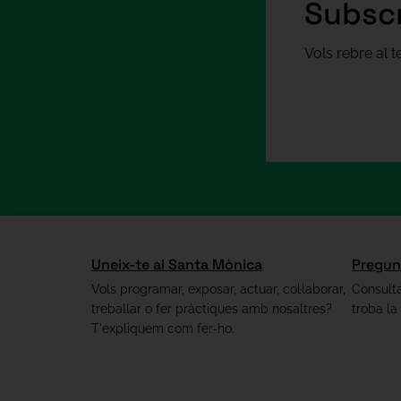
Subscr
Vols rebre al 
Uneix-te al Santa Mònica
Pregun
Vols programar, exposar, actuar, col·laborar,
Consulta
treballar o fer pràctiques amb nosaltres?
troba la
T'expliquem com fer-ho.