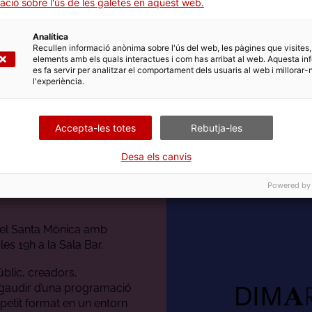
ació sobre l'ús de les galetes en aquest web.
Analítica
Recullen informació anònima sobre l'ús del web, les pàgines que visites,
elements amb els quals interactues i com has arribat al web. Aquesta in
es fa servir per analitzar el comportament dels usuaris al web i millorar-
l'experiència.
Accepta-les totes
Rebutja-les
Desa els canvis
Powered by
del Santa Mònica amb
es 19h a la Sala Bar.
úblic, creadors,
 gaudir d’una programació
 petit format en un entorn