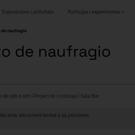
Exposicions i activitats
Participa i experimenta
 de naufragio
o de naufragio
e 19h a 20h | Projecció i col·loqui | Sala Bar
tuïta amb aforament limitat a 55 persones