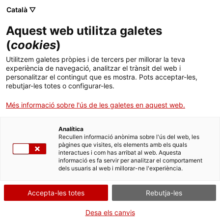
Català ▽
CA
Aquest web utilitza galetes
“Prova: assaig: error”
(
cookies
)
Utilitzem galetes pròpies i de tercers per millorar la teva
A la recerca de noves
experiència de navegació, analitzar el trànsit del web i
personalitzar el contingut que es mostra. Pots acceptar-les,
vies
rebutjar-les totes o configurar-les.
Més informació sobre l'ús de les galetes en aquest web.
d’experimentació
Analítica
Recullen informació anònima sobre l'ús del web, les
pàgines que visites, els elements amb els quals
interactues i com has arribat al web. Aquesta
informació es fa servir per analitzar el comportament
Dimarts de vídeo
17.06.2025 / 19h | Projecció i
dels usuaris al web i millorar-ne l'experiència.
col·loqui | Sala Bar
Accepta-les totes
Rebutja-les
Activitat oberta i gratuïta amb aforament
Desa els canvis
limitat a 55 persones