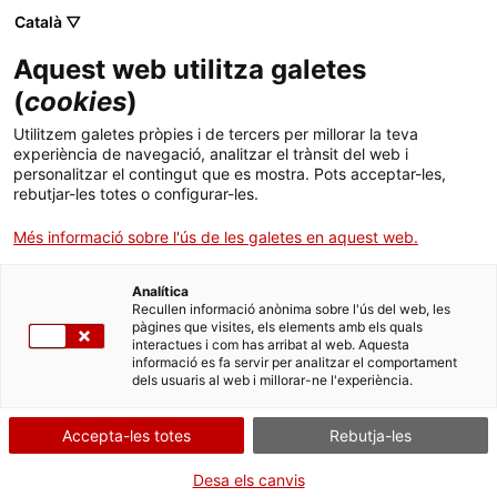
Català ▽
CA
Aquest web utilitza galetes
Ensayos para nada y
(
cookies
)
Utilitzem galetes pròpies i de tercers per millorar la teva
ave - El
experiència de navegació, analitzar el trànsit del web i
personalitzar el contingut que es mostra. Pots acceptar-les,
acontecimiento ¿ ?
rebutjar-les totes o configurar-les.
Més informació sobre l'ús de les galetes en aquest web.
Mónica Valenciano
Analítica
Recullen informació anònima sobre l'ús del web, les
pàgines que visites, els elements amb els quals
interactues i com has arribat al web. Aquesta
informació es fa servir per analitzar el comportament
Residència artística
dels usuaris al web i millorar-ne l'experiència.
Accepta-les totes
Rebutja-les
Residència artística en el marc de
l'exposició
Sense esquerda no hi ha punt de
Desa els canvis
llum