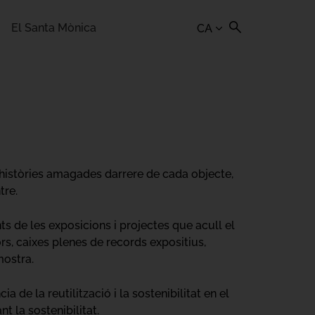
El Santa Mònica
CA
’històries amagades darrere de cada objecte,
tre.
ts de les exposicions i projectes que acull el
s, caixes plenes de records expositius,
mostra.
 de la reutilització i la sostenibilitat en el
t la sostenibilitat.