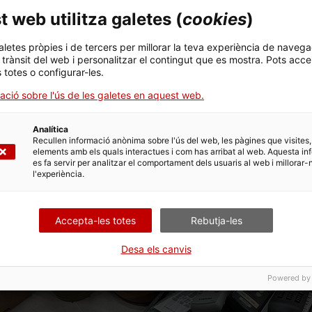
 web utilitza galetes (
cookies
)
aletes pròpies i de tercers per millorar la teva experiència de navega
l trànsit del web i personalitzar el contingut que es mostra. Pots acce
s totes o configurar-les.
ació sobre l'ús de les galetes en aquest web.
Analítica
Recullen informació anònima sobre l'ús del web, les pàgines que visites,
elements amb els quals interactues i com has arribat al web. Aquesta in
es fa servir per analitzar el comportament dels usuaris al web i millorar-
l'experiència.
Accepta-les totes
Rebutja-les
Desa els canvis
Powered by