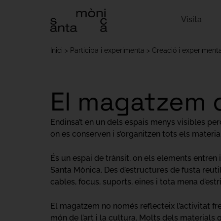
Visita
Inici
Participa i experimenta
Creació i experiment
El magatzem 
Endinsa’t en un dels espais menys visibles pe
on es conserven i s’organitzen tots els materia
És un espai de trànsit, on els elements entren
Santa Mònica. Des d’estructures de fusta reut
cables, focus, suports, eines i tota mena d’e
El magatzem no només reflecteix l’activitat fre
món de l’art i la cultura. Molts dels materials 