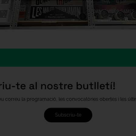
iu-te al nostre butlletí!
teu correu la programació, les convocatòries obertes i les úl
Subscriu-te