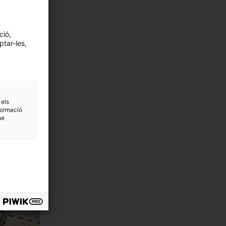
ció,
ptar-les,
 els
formació
ne