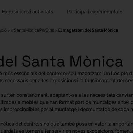
Exposicions i activitats
Participa i experimenta
ació
#SantaMònicaPerDins
El magatzem del Santa Mònica
del Santa Mònica
rò més essencials del centre: el seu magatzem. Un lloc ple d
ls necessaris per a les exposicions i el funcionament del cen
 i surten constantment, adaptant-se a les necessitats canvian
ilitzades a mobles que han format part de muntatges anterior
stris imprescindibles per al muntatge i desmuntatge de cada 
nètica del centre, sinó que també posa en valor la importància
guardats es tornen a fer servir en noves exposicions, fomentan