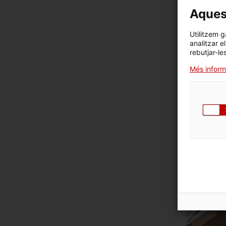
Aquest
Utilitzem g
analitzar e
rebutjar-le
Més inform