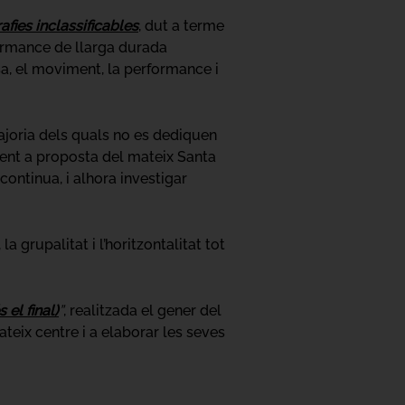
fies inclassificables
, dut a terme
ormance de llarga durada
nsa, el moviment, la performance i
majoria dels quals no es dediquen
ent a proposta del mateix Santa
ontinua, i alhora investigar
a grupalitat i l’horitzontalitat tot
 el final)
”
, realitzada el gener del
ateix centre i a elaborar les seves