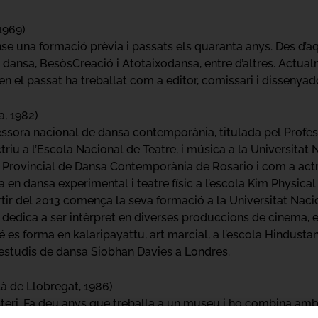
1969)
nse una formació prèvia i passats els quaranta anys. Des d’
n dansa, BesòsCreació i Atotaixodansa, entre d’altres. Actu
i en el passat ha treballat com a editor, comissari i dissenyad
a, 1982)
ofessora nacional de dansa contemporània, titulada pel Profe
iu a l’Escola Nacional de Teatre, i música a la Universitat Na
 Provincial de Dansa Contemporània de Rosario i com a actr
za en dansa experimental i teatre físic a l’escola Kim Physical
tir del 2013 comença la seva formació a la Universitat Nacio
edica a ser intèrpret en diverses produccions de cinema, 
es forma en kalaripayattu, art marcial, a l’escola Hindustan
s estudis de dansa Siobhan Davies a Londres.
là de Llobregat, 1986)
teri. Fa deu anys que treballa a un museu i ho combina amb 