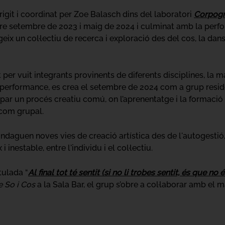
irigit i coordinat per Zoe Balasch dins del laboratori
Corpogra
tre setembre de 2023 i maig de 2024 i culminat amb la perf
rgeix un col·lectiu de recerca i exploració des del cos, la da
er vuit integrants provinents de diferents disciplines, la 
 performance, es crea el setembre de 2024 com a grup resid
r un procés creatiu comú, on l’aprenentatge i la formació c
 com grupal.
ndaguen noves vies de creació artística des de l'autogestió, l
i inestable, entre l'individu i el col·lectiu.
ulada “
Al final tot té sentit (si no li trobes sentit, és que no és
e So i Cos
a la Sala Bar, el grup s’obre a col·laborar amb el m