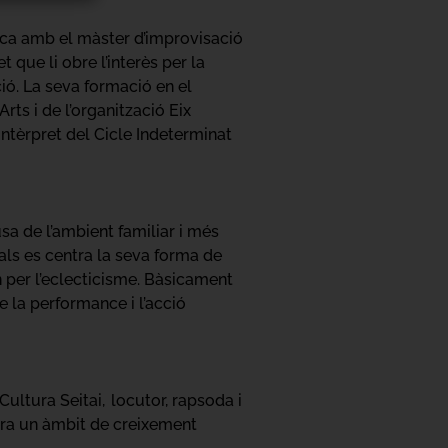
sica amb el màster d’improvisació
t que li obre l’interès per la
ió. La seva formació en el
rts i de l’organització Eix
intèrpret del Cicle Indeterminat
usa de l’ambient familiar i més
als es centra la seva forma de
n per l’eclecticisme. Bàsicament
e la performance i l’acció
Cultura Seitai, locutor, rapsoda i
dera un àmbit de creixement