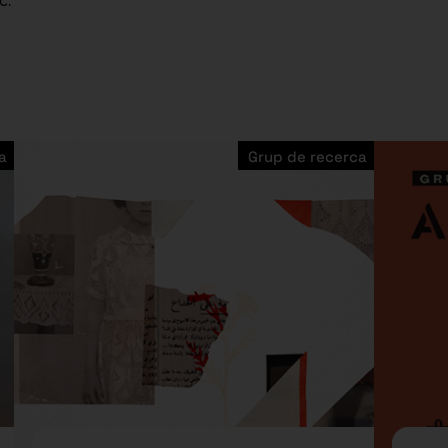
ic.
a
Grup de recerca