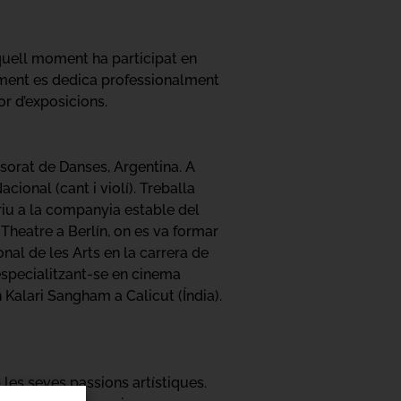
aquell moment ha participat en
alment es dedica professionalment
or d’exposicions.
ssorat de Danses, Argentina. A
cional (cant i violí). Treballa
iu a la companyia estable del
 Theatre a Berlín, on es va formar
nal de les Arts en la carrera de
especialitzant-se en cinema
 Kalari Sangham a Calicut (Índia).
les seves passions artístiques.