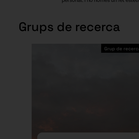
personal, i no només un fet estèt
Grups de recerca
Grup de recerc