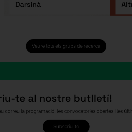
Darsinà
Alt
Veure tots els grups de recerca
iu-te al nostre butlletí!
teu correu la programació, les convocatòries obertes i les úl
Subscriu-te