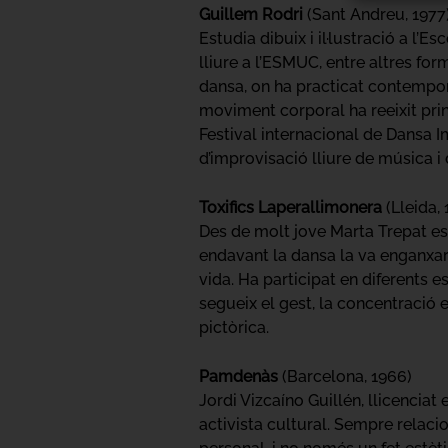
Guillem Rodri
(Sant Andreu, 1977
Estudia dibuix i il·lustració a l
lliure a l’ESMUC, entre altres form
dansa, on ha practicat contempor
moviment corporal ha reeixit princ
Festival internacional de Dansa Im
d’improvisació lliure de música i
Toxifics Laperallimonera
(Lleida,
Des de molt jove Marta Trepat es v
endavant la dansa la va enganxar.
vida. Ha participat en diferents 
segueix el gest, la concentració 
pictòrica.
Pamdenàs
(Barcelona, 1966)
Jordi Vizcaíno Guillén, llicenciat
activista cultural. Sempre relaci