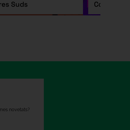
res Suds
Coketa
times novetats?