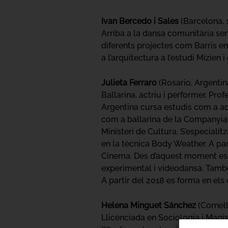
Ivan Bercedo i Sales
(Barcelona, 
Arriba a la dansa comunitària se
diferents projectes com Barris e
a l’arquitectura a l’estudi Mizien 
Julieta Ferraro
(Rosario, Argentin
Ballarina, actriu i performer. Pr
Argentina cursa estudis com a actr
com a ballarina de la Companyia
Ministeri de Cultura. S’especialit
en la tècnica Body Weather. A par
Cinema. Des d’aquest moment es d
experimental i videodansa. També 
A partir del 2018 es forma en el
Helena Minguet Sánchez
(Cornel
Llicenciada en Sociologia i Magis