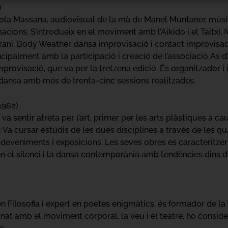
)
’Escola Massana, audiovisual de la mà de Manel Muntaner, mú
acions. S’introdueix en el moviment amb l’Aikido i el Taitxí, fe
ani, Body Weather, dansa improvisació i contact improvisac
ipalment amb la participació i creació de l’associació As d’A
provisació, que va per la tretzena edició. És organitzador i 
 dansa amb més de trenta-cinc sessions realitzades.
 1962)
a sentir atreta per l’art, primer per les arts plàstiques a ca
 Va cursar estudis de les dues disciplines a través de les qu
esdeveniments i exposicions. Les seves obres es caracteritze
en el silenci i la dansa contemporània amb tendències dins d
 en Filosofia i expert en poetes enigmàtics, és formador de la 
onat amb el moviment corporal, la veu i el teatre, ho consi