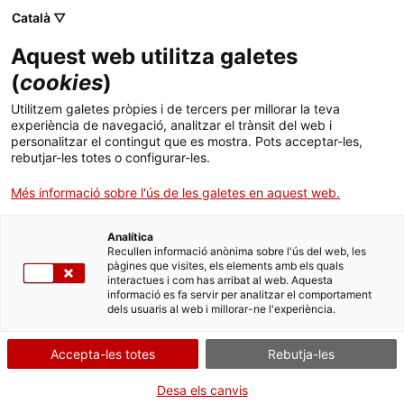
Català ▽
CA
Aquest web utilitza galetes
Assamblea travesti
(
cookies
)
Utilitzem galetes pròpies i de tercers per millorar la teva
experiència de navegació, analitzar el trànsit del web i
personalitzar el contingut que es mostra. Pots acceptar-les,
rebutjar-les totes o configurar-les.
Juny 2025
Més informació sobre l'ús de les galetes en aquest web.
Analítica
Recullen informació anònima sobre l'ús del web, les
pàgines que visites, els elements amb els quals
interactues i com has arribat al web. Aquesta
informació es fa servir per analitzar el comportament
dels usuaris al web i millorar-ne l'experiència.
Accepta-les totes
Rebutja-les
Desa els canvis