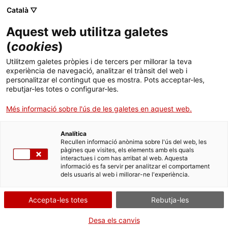
Català ▽
CA
Aquest web utilitza galetes
Coketa
(
cookies
)
Utilitzem galetes pròpies i de tercers per millorar la teva
experiència de navegació, analitzar el trànsit del web i
Facunda Aisa, Luciana Peña i Roma Murúa
personalitzar el contingut que es mostra. Pots acceptar-les,
rebutjar-les totes o configurar-les.
Més informació sobre l'ús de les galetes en aquest web.
Grup de recerca
2025
Analítica
Recullen informació anònima sobre l'ús del web, les
pàgines que visites, els elements amb els quals
interactues i com has arribat al web. Aquesta
informació es fa servir per analitzar el comportament
dels usuaris al web i millorar-ne l'experiència.
Accepta-les totes
Rebutja-les
Desa els canvis