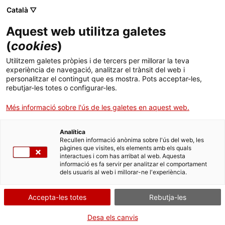
Català ▽
CA
Aquest web utilitza galetes
El pòdcast de Dijous
(
cookies
)
Utilitzem galetes pròpies i de tercers per millorar la teva
de Veu i Paraula
experiència de navegació, analitzar el trànsit del web i
personalitzar el contingut que es mostra. Pots acceptar-les,
rebutjar-les totes o configurar-les.
Santa Mònica Ràdio
Més informació sobre l'ús de les galetes en aquest web.
Analítica
Recullen informació anònima sobre l'ús del web, les
pàgines que visites, els elements amb els quals
interactues i com has arribat al web. Aquesta
informació es fa servir per analitzar el comportament
dels usuaris al web i millorar-ne l'experiència.
Pòdcast
Accepta-les totes
Rebutja-les
Episodis disponibles online a través
Desa els canvis
de
IVOOX
i
Spotify
.