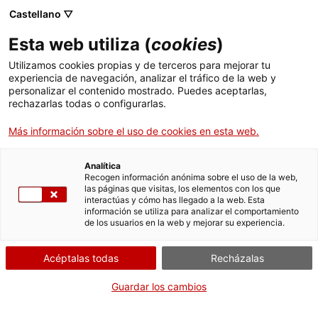
Castellano ▽
ES
Esta web utiliza (
cookies
)
El Santa Mònica,
Utilizamos cookies propias y de terceros para mejorar tu
experiencia de navegación, analizar el tráfico de la web y
refugio artístico,
personalizar el contenido mostrado. Puedes aceptarlas,
rechazarlas todas o configurarlas.
climático y deportivo
Más información sobre el uso de cookies en esta web.
para el vecindario y
Analítica
Recogen información anónima sobre el uso de la web,
visitantes del centro
las páginas que visitas, los elementos con los que
interactúas y cómo has llegado a la web. Esta
información se utiliza para analizar el comportamiento
de artes
de los usuarios en la web y mejorar su experiencia.
Acéptalas todas
Recházalas
Guardar los cambios
11 junio 2025 a las 11h