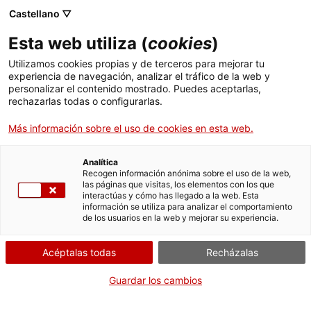
Castellano ▽
ES
Esta web utiliza (
cookies
)
El amor de mi VISA
Utilizamos cookies propias y de terceros para mejorar tu
experiencia de navegación, analizar el tráfico de la web y
personalizar el contenido mostrado. Puedes aceptarlas,
rechazarlas todas o configurarlas.
Performance colectiva
Más información sobre el uso de cookies en esta web.
Actividad
16 octubre de 17h a 19h | Espacio
Analítica
Recogen información anónima sobre el uso de la web,
expositivo: claustro | Performance
las páginas que visitas, los elementos con los que
interactúas y cómo has llegado a la web. Esta
información se utiliza para analizar el comportamiento
de los usuarios en la web y mejorar su experiencia.
Acceso gratuito
Idioma:
catalán y castellano
Acéptalas todas
Recházalas
Actividad en el marco de la exposición
Sense
Guardar los cambios
esquerda no hi ha punt de llum