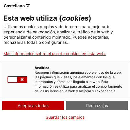
Castellano ▽
ES
Esta web utiliza (
cookies
)
Interpretaciones de
Utilizamos cookies propias y de terceros para mejorar tu
experiencia de navegación, analizar el tráfico de la web y
la exposición con
personalizar el contenido mostrado. Puedes aceptarlas,
rechazarlas todas o configurarlas.
Andrea Colamedici
Más información sobre el uso de cookies en esta web.
Analítica
Hypnocracy and Prompt Thinking
Recogen información anónima sobre el uso de la web,
las páginas que visitas, los elementos con los que
interactúas y cómo has llegado a la web. Esta
información se utiliza para analizar el comportamiento
de los usuarios en la web y mejorar su experiencia.
Actividad
30 de abril de 2026, 19h | Conferencia
| Salón de actos
Acéptalas todas
Recházalas
Guardar los cambios
Actividad abierta y gratuita con aforo limitado
Idioma:
castellano