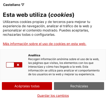
Castellano ▽
ES
Esta web utiliza (
cookies
)
Abans
Utilizamos cookies propias y de terceros para mejorar tu
experiencia de navegación, analizar el tráfico de la web y
personalizar el contenido mostrado. Puedes aceptarlas,
rechazarlas todas o configurarlas.
Xesca Salvà
Más información sobre el uso de cookies en esta web.
Obra
Instalación sonora automatizada, 2026
Analítica
Recogen información anónima sobre el uso de la web,
las páginas que visitas, los elementos con los que
interactúas y cómo has llegado a la web. Esta
información se utiliza para analizar el comportamiento
de los usuarios en la web y mejorar su experiencia.
La obra de Xesca Salvà, creada y producida para “El
asalto de la ilusión”, funciona como pórtico al espacio
Acéptalas todas
Recházalas
de fantasía en el que se nos introduce. La instalación
consiste en un telón de teatro que es a la vez un
Guardar los cambios
autómata o, al revés, un autómata que se abre como
un pórtico al mundo de las ilusiones.