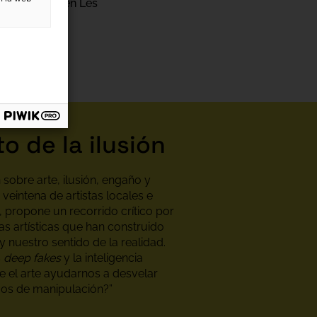
 de Edición en Les
 MACBA.
to de la ilusión
sobre arte, ilusión, engaño y
veintena de artistas locales e
, propone un recorrido crítico por
as artísticas que han construido
 nuestro sentido de la realidad.
s
deep fakes
y la inteligencia
ede el arte ayudarnos a desvelar
ivos de manipulación?”