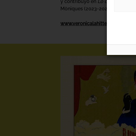
y contribuyó en
Lo demás, se de
Mòniques (2023-2024 y 2024-2025
www.veronicalahitte.net