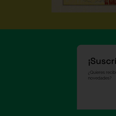
¡Suscr
¿Quieres recib
novedades?