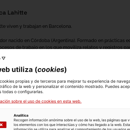
ca Lahitte
tte viven y trabajan en Barcelona.
ador nacido en Córdoba (Argentina). Formado en prácticas ed
ocesos de trabajo en los que moviliza relatos y registros p
ientes incluyen “Fabular paisatges” (Palau Victòria Eugènia,
o ▽
24). Es autor de
Estado de la técnica
(V_____erlag für Hand
eb utiliza (
cookies
)
durante una década como editor de Ràdio Web MACBA, y de
stigación en Hangar, centro de producción e investigación a
 cookies propias y de terceros para mejorar tu experiencia de naveg
 tráfico de la web y personalizar el contenido mostrado. Puedes acep
 todas o configurarlas.
ación sobre el uso de cookies en esta web.
dora nacida en Buenos Aires. En la producción de proyectos 
esmitificar los lenguajes modernos de dominación. Ha parti
Analítica
Victòria Eugènia, 2025), “[contra]panorama” (MACBA, 2024) o
Recogen información anónima sobre el uso de la web, las páginas que vi
Es autora de
De la diferencia entre lo temporal y lo eterno
(V_
los elementos con los que interactúas y cómo has llegado a la web. Esta
información se utiliza para analizar el comportamiento de los usuarios e