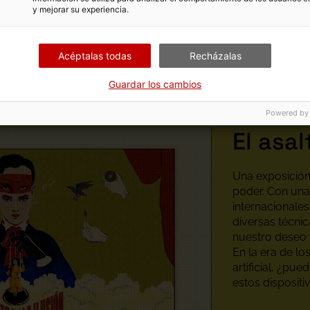
sea. Montajes
(Funes Editora, 2023). Fue miembro del Gremio
y mejorar su experiencia.
) y, desde 2019, integra el equipo editorial de Ràdio Web
Acéptalas todas
Recházalas
Guardar los cambios
Powered by
El asal
Una exposición 
poder. Con una 
internacionales
diversas técnic
nuestro deseo y
En la era de lo
artificial, ¿pu
estos disposit