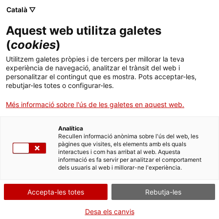
Català ▽
CA
Aquest web utilitza galetes
Trans*Plant
(
cookies
)
Utilitzem galetes pròpies i de tercers per millorar la teva
experiència de navegació, analitzar el trànsit del web i
Quimera Rosa (Ce Quimera i Kina Madno)
personalitzar el contingut que es mostra. Pots acceptar-les,
rebutjar-les totes o configurar-les.
Més informació sobre l'ús de les galetes en aquest web.
Obra
Analítica
Recullen informació anònima sobre l'ús del web, les
pàgines que visites, els elements amb els quals
interactues i com has arribat al web. Aquesta
informació es fa servir per analitzar el comportament
dels usuaris al web i millorar-ne l'experiència.
Accepta-les totes
Rebutja-les
Desa els canvis