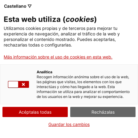
Castellano ▽
ES
Esta web utiliza (
cookies
)
Alhores
Utilizamos cookies propias y de terceros para mejorar tu
experiencia de navegación, analizar el tráfico de la web y
personalizar el contenido mostrado. Puedes aceptarlas,
rechazarlas todas o configurarlas.
Ocells al Cap
Más información sobre el uso de cookies en esta web.
Miércoles de sonido y cuerpo
05 noviembre de
Analítica
Recogen información anónima sobre el uso de la web,
19h a 20:15h | Performance | Sala Bar
las páginas que visitas, los elementos con los que
interactúas y cómo has llegado a la web. Esta
información se utiliza para analizar el comportamiento
de los usuarios en la web y mejorar su experiencia.
Actividad abierta a todo el mundo y gratuita
con aforo limitado a 55 personas
Idioma:
Acéptalas todas
catalán, castellano e inglés
Recházalas
Guardar los cambios