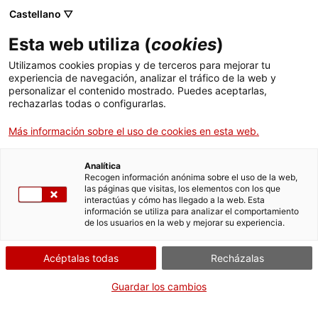
Castellano ▽
ES
Esta web utiliza (
cookies
)
MIÉRCOLES DE
Utilizamos cookies propias y de terceros para mejorar tu
experiencia de navegación, analizar el tráfico de la web y
SONIDO Y CUERPO
personalizar el contenido mostrado. Puedes aceptarlas,
rechazarlas todas o configurarlas.
Más información sobre el uso de cookies en esta web.
Exposiciones
Actividades
Martes de vídeo
Analítica
Recogen información anónima sobre el uso de la web,
Miércoles de sonido y cuerpo
las páginas que visitas, los elementos con los que
interactúas y cómo has llegado a la web. Esta
información se utiliza para analizar el comportamiento
Jueves de voz y palabra
de los usuarios en la web y mejorar su experiencia.
Acéptalas todas
Recházalas
Mostrando
6
elementos de
174
Guardar los cambios
Filtrar por: