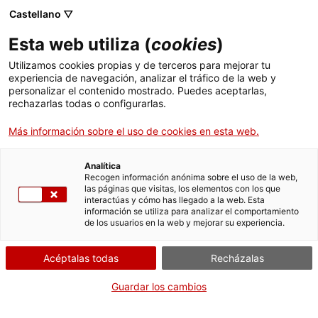
Castellano ▽
ES
Esta web utiliza (
cookies
)
Sinfonía humana
Utilizamos cookies propias y de terceros para mejorar tu
experiencia de navegación, analizar el tráfico de la web y
para dos mujeres
personalizar el contenido mostrado. Puedes aceptarlas,
rechazarlas todas o configurarlas.
Más información sobre el uso de cookies en esta web.
Marlène Jöbstl y Skye
Analítica
Recogen información anónima sobre el uso de la web,
las páginas que visitas, los elementos con los que
Miércoles de sonido y cuerpo
01 octubre de 19h
interactúas y cómo has llegado a la web. Esta
información se utiliza para analizar el comportamiento
a 19:40h | Concierto y danza | Sala Bar
de los usuarios en la web y mejorar su experiencia.
Acéptalas todas
Recházalas
Actividad abierta a todo el mundo y gratuita
con aforo limitado a 55 personas
Guardar los cambios
Idioma:
castellano