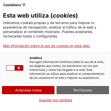
Castellano ▽
ES
Esta web utiliza (
cookies
)
Onar
Utilizamos cookies propias y de terceros para mejorar tu
experiencia de navegación, analizar el tráfico de la web y
personalizar el contenido mostrado. Puedes aceptarlas,
rechazarlas todas o configurarlas.
HYPAR + Maria Mora, diálogo a través de la
escucha, el gesto y la mimesis
Más información sobre el uso de cookies en esta web.
Analítica
Recogen información anónima sobre el uso de la web,
Miércoles de sonido y cuerpo
14 de enero de
las páginas que visitas, los elementos con los que
interactúas y cómo has llegado a la web. Esta
2026, de 19h a 19:45h | Concierto, danza y
información se utiliza para analizar el comportamiento
performance | Sala Bar
de los usuarios en la web y mejorar su experiencia.
Acéptalas todas
Recházalas
Actividad abierta a todo el mundo y gratuita
con aforo limitado a 55 personas
Guardar los cambios
Idioma:
catalán