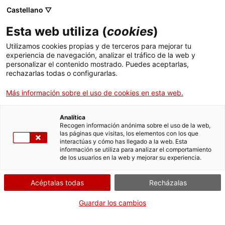
Castellano ▽
ES
Esta web utiliza (
cookies
)
Ge-B-Re
Utilizamos cookies propias y de terceros para mejorar tu
experiencia de navegación, analizar el tráfico de la web y
personalizar el contenido mostrado. Puedes aceptarlas,
rechazarlas todas o configurarlas.
Con la participación de Ona Bros
En colaboración con Rafael Frazão
Más información sobre el uso de cookies en esta web.
Analítica
Recogen información anónima sobre el uso de la web,
Miércoles de sonido y cuerpo
22.01.2025 / 19h |
las páginas que visitas, los elementos con los que
interactúas y cómo has llegado a la web. Esta
Conferencia performativa y experiencia somática |
información se utiliza para analizar el comportamiento
Sala Bar
de los usuarios en la web y mejorar su experiencia.
Acéptalas todas
Recházalas
Actividad abierta a todo el mundo y gratuita
con aforo limitado a 55 personas
Guardar los cambios