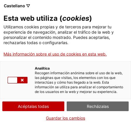
Castellano ▽
ES
Esta web utiliza (
cookies
)
Mater Matèria
Utilizamos cookies propias y de terceros para mejorar tu
experiencia de navegación, analizar el tráfico de la web y
personalizar el contenido mostrado. Puedes aceptarlas,
rechazarlas todas o configurarlas.
Ocells al Cap
Más información sobre el uso de cookies en esta web.
Miércoles de sonido y cuerpo
4 de marzo de
Analítica
Recogen información anónima sobre el uso de la web,
2026, de 19h a 20:15h | Debate, performance y
las páginas que visitas, los elementos con los que
interactúas y cómo has llegado a la web. Esta
proyección | Sala Bar
información se utiliza para analizar el comportamiento
de los usuarios en la web y mejorar su experiencia.
Actividad abierta a todo el mundo y gratuita
con aforo limitado a 55 personas
Acéptalas todas
Recházalas
Idioma:
catalán, castellano e inglés
Guardar los cambios