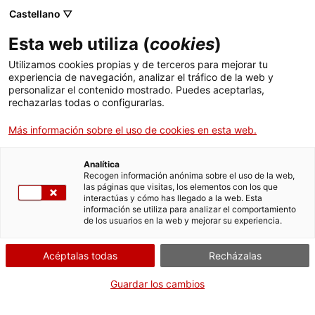
Castellano ▽
ES
Esta web utiliza (
cookies
)
Interferències
Utilizamos cookies propias y de terceros para mejorar tu
experiencia de navegación, analizar el tráfico de la web y
personalizar el contenido mostrado. Puedes aceptarlas,
rechazarlas todas o configurarlas.
Mutan Monkey
Más información sobre el uso de cookies en esta web.
Miércoles de sonido y cuerpo
4 de febrero de
Analítica
Recogen información anónima sobre el uso de la web,
2026, de 19h a 20h | Concierto | Sala Bar
las páginas que visitas, los elementos con los que
interactúas y cómo has llegado a la web. Esta
información se utiliza para analizar el comportamiento
de los usuarios en la web y mejorar su experiencia.
Actividad abierta a todo el mundo y gratuita
con aforo limitado a 55 personas
Idioma:
Acéptalas todas
catalán
Recházalas
Guardar los cambios