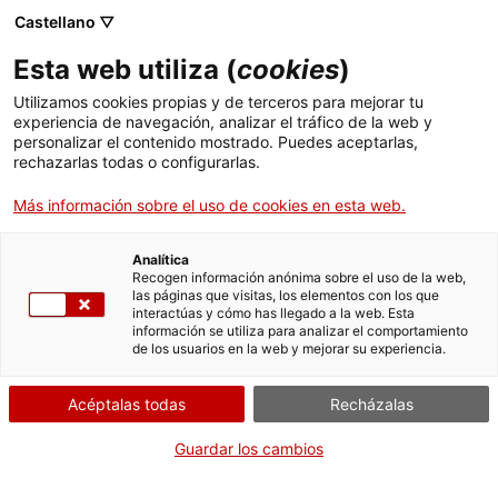
Castellano ▽
ES
Esta web utiliza (
cookies
)
Oxímoron
Utilizamos cookies propias y de terceros para mejorar tu
experiencia de navegación, analizar el tráfico de la web y
personalizar el contenido mostrado. Puedes aceptarlas,
rechazarlas todas o configurarlas.
¿Fútbol como danza popular y
performance comunitaria?
Más información sobre el uso de cookies en esta web.
Checho Tamayo
Analítica
Recogen información anónima sobre el uso de la web,
las páginas que visitas, los elementos con los que
Actividad
08 mayo de 19h a 19:35h |
interactúas y cómo has llegado a la web. Esta
información se utiliza para analizar el comportamiento
Performance | Claustro
de los usuarios en la web y mejorar su experiencia.
Acéptalas todas
Recházalas
Actividad de la exposición CITISSIMUM
ALTISSIMUM FORTISSIMUM
Guardar los cambios
Gratuita