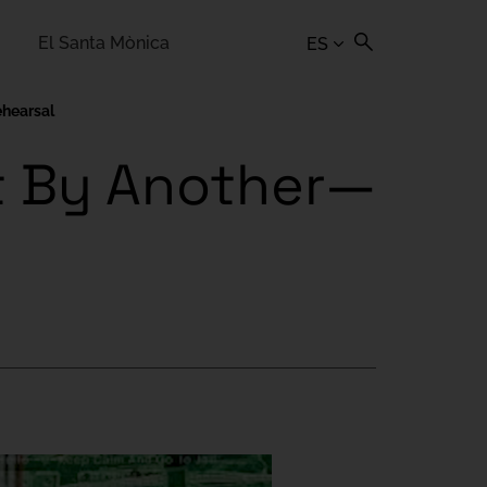
El Santa Mònica
ES
ehearsal
mt By Another—