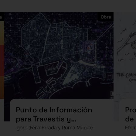
a
Obra
Punto de Información
Pr
para Travestis y
de
Trabajadoras Sexuales
.gore (Feña Errada y Roma Murúa)
Efré