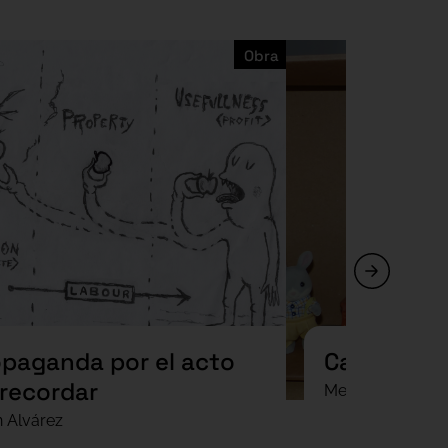
Obra
opaganda por el acto
Casa-caja
 recordar
Mercedes Saya 
n Alvárez