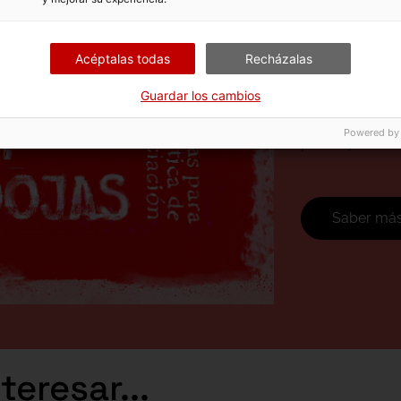
Susurr
Parado
Acéptalas todas
Recházalas
Esta exposición
Guardar los cambios
conversaciones
vivimos, sobre
Powered by
paradojas de la
Saber má
eresar...