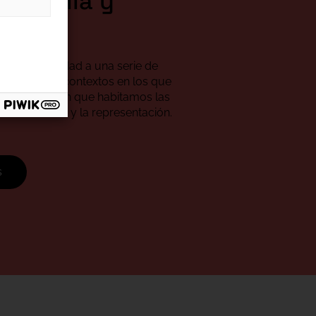
os, Bulla y
jas
 da continuidad a una serie de
, desde los contextos en los que
 los modos en que habitamos las
 enunciación y la representación.
s