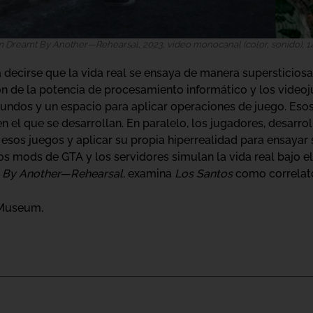
m Dreamt By Another—Rehearsal, 2023, video monocanal (color, sonido), 14
ía decirse que la vida real se ensaya de manera supersticios
ón de la potencia de procesamiento informático y los video
undos y un espacio para aplicar operaciones de juego. Esos
en el que se desarrollan. En paralelo, los jugadores, desarro
esos juegos y aplicar su propia hiperrealidad para ensayar
s mods de GTA y los servidores simulan la vida real bajo el
t By Another—Rehearsal
, examina
Los Santos
como correlato
 Museum.