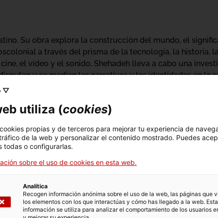
tino. Su obra explora la construcción del mundo, el significa
scolonial a través del prisma de la tecnología, la historia, l
cine, el vídeo y el sonido, Shehadeh lleva a cabo una invest
disputan y se median las narrativas y las identidades en l
 Academia de Bellas Artes de Viena. La obra de Shehadeh se
o ▽
e instituciones como la 14.ª Bienal del Mercosur (Brasil), el
eb utiliza (
cookies
)
ital (México), el Festival Beta (Dublín), Beursschouwburg (Bé
val (Toronto), B7L9 (Túnez), Los Angeles Filmforum, Ashkal
 cookies propias y de terceros para mejorar tu experiencia de naveg
, el Centre d’Art Santa Mònica (Barcelona), la Fundación A. M. 
 tráfico de la web y personalizar el contenido mostrado. Puedes acep
Marrakech y la 64.ª Berlinale (Berlín). A través de su práctic
 todas o configurarlas.
ce nuevas perspectivas sobre la creación de significado y
ación sobre el uso de cookies en esta web.
Analítica
Recogen información anónima sobre el uso de la web, las páginas que vi
los elementos con los que interactúas y cómo has llegado a la web. Esta
información se utiliza para analizar el comportamiento de los usuarios e
y mejorar su experiencia.