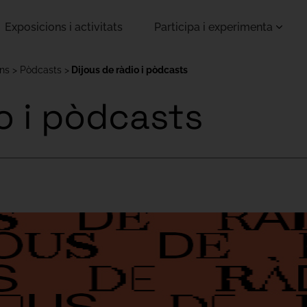
Exposicions i activitats
Participa i experimenta
ons
Pòdcasts
Dijous de ràdio i pòdcasts
o i pòdcasts