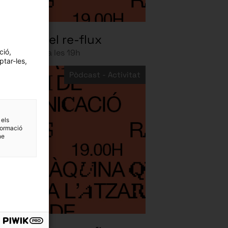
misme del re-flux
ció,
e juny 2023 a les 19h
ptar-les,
Pòdcast - Activitat
 els
formació
ne