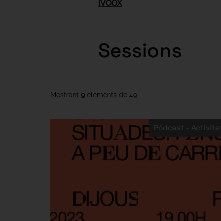
IVOOX
Sessions
Mostrant
9
elements de
49
Pòdcast - Activita