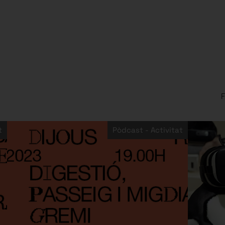
F
t
Pòdcast - Activitat