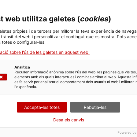
 web utilitza galetes (
cookies
)
Imatges del cos
Ani
aletes pròpies i de tercers per millorar la teva experiència de navega
15 de juny 2023 a les 19h
08 d
l trànsit del web i personalitzar el contingut que es mostra. Pots acce
s totes o configurar-les.
t
Pòdcast - Activitat
ació sobre l'ús de les galetes en aquest web.
Analítica
Recullen informació anònima sobre l'ús del web, les pàgines que visites,
elements amb els quals interactues i com has arribat al web. Aquesta in
es fa servir per analitzar el comportament dels usuaris al web i millorar-
l'experiència.
Accepta-les totes
Rebutja-les
Desa els canvis
Powered by