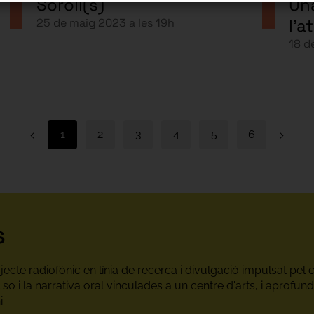
Soroll(s)
Un
l’a
25 de maig 2023 a les 19h
18 d
1
2
3
4
5
6
s
ecte radiofònic en línia de recerca i divulgació impulsat pel 
l so i la narrativa oral vinculades a un centre d'arts, i aprof
i.