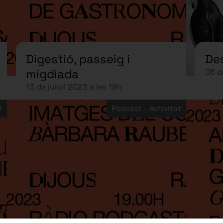
Digestió, passeig i
De
migdiada
06 d
13 de juliol 2023 a les 19h
t
Pòdcast - Activitat