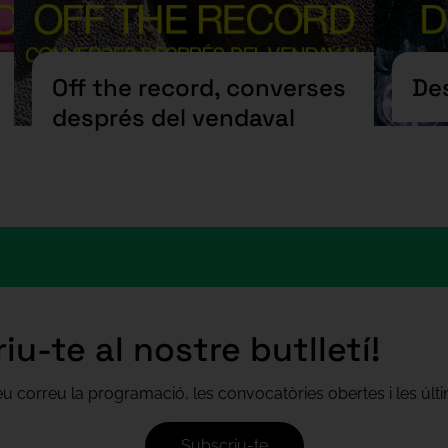
Off the record, converses
Des
després del vendaval
iu-te al nostre butlletí!
teu correu la programació, les convocatòries obertes i les úl
Subscriu-te