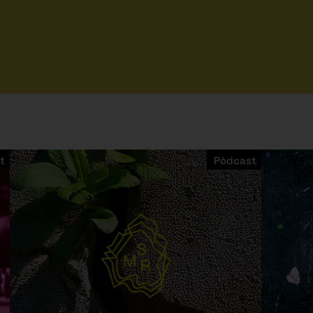
t
Pòdcast