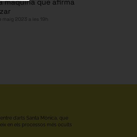
a màquina que afirma
tzar
e maig 2023 a les 19h
centre d’arts Santa Mònica, que
undeix en els processos més ocults