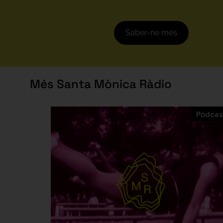
Saber-ne més
Més Santa Mònica Ràdio
Pòdcas