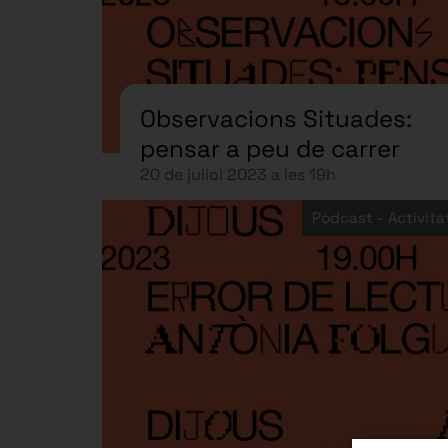
Observacions Situades:
pensar a peu de carrer
20 de juliol 2023 a les 19h
Pòdcast - Activita