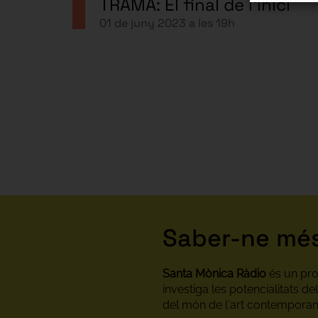
TRAMA: El final de l’inici
01 de juny 2023 a les 19h
Saber-ne mé
Santa Mònica Ràdio
és un proj
investiga les potencialitats de
del món de l'art contemporan