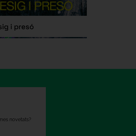
ig i presó
times novetats?