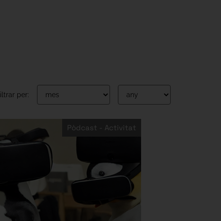
iltrar per:
Pòdcast - Activitat