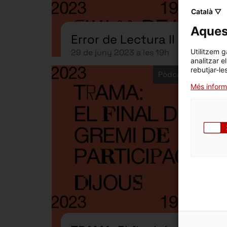
Català ▽
Aquest
Error de Lectura II
Utilitzem g
29 de juny 2023 a les 19h
analitzar e
rebutjar-le
Pòdcast - Activita
Més inform