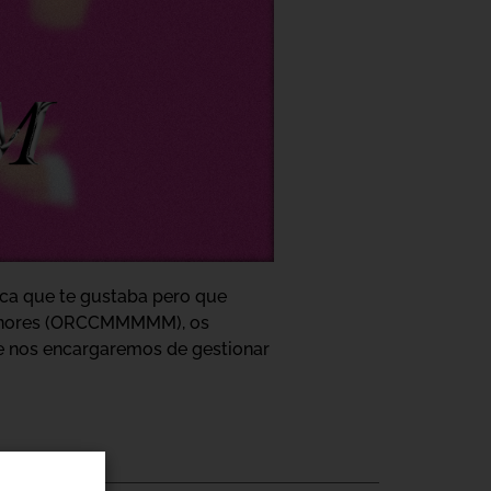
tica que te gustaba pero que
 Menores (ORCCMMMMM), os
de nos encargaremos de gestionar