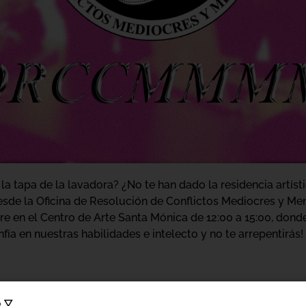
la tapa de la lavadora? ¿No te han dado la residencia artís
sde la Oficina de Resolución de Conflictos Mediocres y
re en el Centro de Arte Santa Mónica de 12:00 a 15:00, don
fía en nuestras habilidades e intelecto y no te arrepentirás!
o ▽