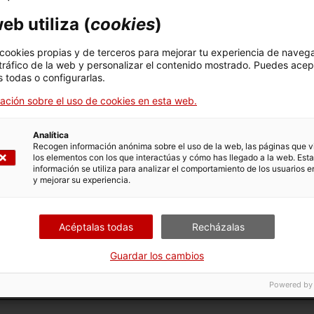
eb utiliza (
cookies
)
 cookies propias y de terceros para mejorar tu experiencia de naveg
ocre
 tráfico de la web y personalizar el contenido mostrado. Puedes acep
 todas o configurarlas.
ación sobre el uso de cookies en esta web.
e las artistas residentes de "Sense es
Analítica
Recogen información anónima sobre el uso de la web, las páginas que vi
los elementos con los que interactúas y cómo has llegado a la web. Esta
información se utiliza para analizar el comportamiento de los usuarios e
y mejorar su experiencia.
s de la prohibición
Acéptalas todas
Recházalas
ca. La plusvàlua de la representació
Guardar los cambios
tídoto - Un rompecabezas dentro de otro rompecab
Powered by