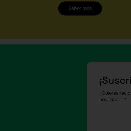
Saber más
¡Suscr
¿Quieres recib
novedades?