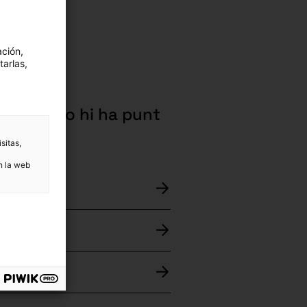
ación,
tarlas,
querda no hi ha punt
sitas,
n la web
ezas