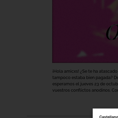
¡Hola amicxs! ¿Se te ha atascado 
tampoco estaba bien pagada? De
esperamos el jueves 23 de octub
vuestros conflictos anodinos. Con
Castellan