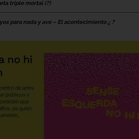
ta triple mortal (?)
yos para nada y ave – El acontecimiento ¿ ?
 no hi
m
centro de artes
ar públicos y
posición que
fica, ya quien
isamente,