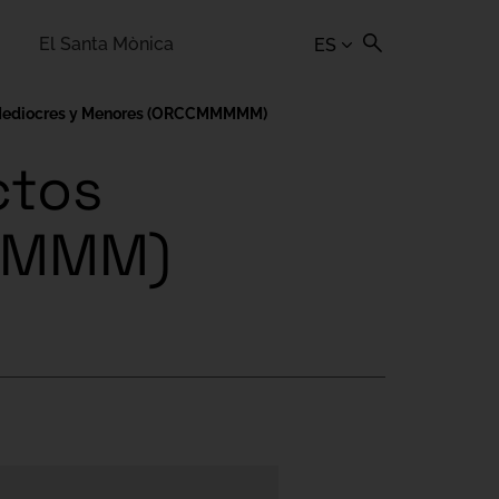
El Santa Mònica
ES
os Mediocres y Menores (ORCCMMMMM)
ctos
MMMMM)