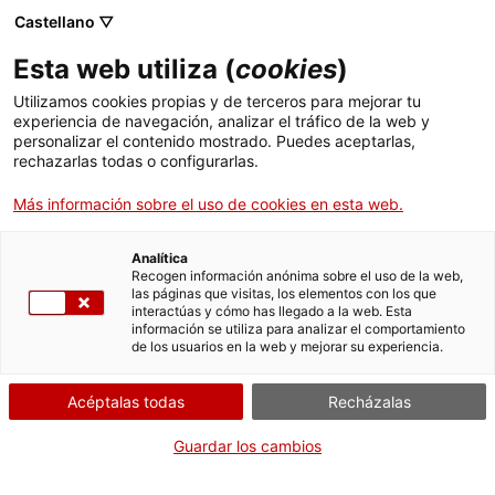
Castellano ▽
ES
Esta web utiliza (
cookies
)
Jeleton como fanzín
Utilizamos cookies propias y de terceros para mejorar tu
experiencia de navegación, analizar el tráfico de la web y
personalizar el contenido mostrado. Puedes aceptarlas,
rechazarlas todas o configurarlas.
Equipo Jeleton (Gelen Alcántara Sánchez y
Jesusi Arpal Moya)
Más información sobre el uso de cookies en esta web.
Analítica
Recogen información anónima sobre el uso de la web,
Obra
las páginas que visitas, los elementos con los que
interactúas y cómo has llegado a la web. Esta
información se utiliza para analizar el comportamiento
de los usuarios en la web y mejorar su experiencia.
Acéptalas todas
Recházalas
Guardar los cambios