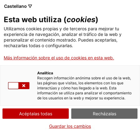
Castellano ▽
ES
Esta web utiliza (
cookies
)
Interpretaciones de
Utilizamos cookies propias y de terceros para mejorar tu
experiencia de navegación, analizar el tráfico de la web y
la exposición con
personalizar el contenido mostrado. Puedes aceptarlas,
rechazarlas todas o configurarlas.
Adriana Murad
Más información sobre el uso de cookies en esta web.
Konings
Analítica
Recogen información anónima sobre el uso de la web,
las páginas que visitas, los elementos con los que
interactúas y cómo has llegado a la web. Esta
Leer para creer. Artificios y seducciones
información se utiliza para analizar el comportamiento
de los usuarios en la web y mejorar su experiencia.
novelísticas
Acéptalas todas
Recházalas
Actividad
14 de mayo de 2026, 19h |
Guardar los cambios
Conferencia | Salón de actos