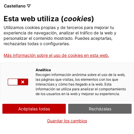
Castellano ▽
ES
Esta web utiliza (
cookies
)
Gremio de
Utilizamos cookies propias y de terceros para mejorar tu
experiencia de navegación, analizar el tráfico de la web y
Gastronomia
personalizar el contenido mostrado. Puedes aceptarlas,
rechazarlas todas o configurarlas.
2025/2026
Más información sobre el uso de cookies en esta web.
Analítica
Antonio Monroy Salas y
Recogen información anónima sobre el uso de la web,
las páginas que visitas, los elementos con los que
Mohammad Alsharqawi
interactúas y cómo has llegado a la web. Esta
información se utiliza para analizar el comportamiento
de los usuarios en la web y mejorar su experiencia.
Gremio
Acéptalas todas
Recházalas
Guardar los cambios
Artistas en residencia,
Les Mòniques
25-26