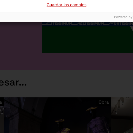
Guardar los cambios
encuentra
l arte: el
Powered by
o
sar...
a
Obra