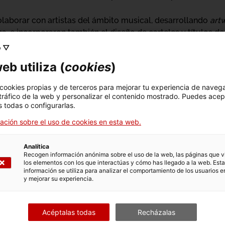
laborar con artistas del ámbito musical, desarrollando
art
a, e incorporaron también el diseño de carteles y títulos de 
die Duerma
. En los últimos años han impartido charlas y ta
o ▽
ncia
, dentro del marco de
World Design Capital
, o en el
Club
eb utiliza (
cookies
)
d visual para festivales culturales de gran relevancia, como
a de Arte y Pensamiento
(2023) en el CC Las Cigarreras de 
 cookies propias y de terceros para mejorar tu experiencia de naveg
e un universo visual propio y su constante diálogo con div
 tráfico de la web y personalizar el contenido mostrado. Puedes acep
 todas o configurarlas.
ación sobre el uso de cookies en esta web.
Analítica
Recogen información anónima sobre el uso de la web, las páginas que vi
los elementos con los que interactúas y cómo has llegado a la web. Esta
información se utiliza para analizar el comportamiento de los usuarios e
y mejorar su experiencia.
ISSIMUM
es una
Acéptalas todas
Recházalas
tual que, pese