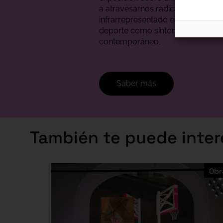
a atravesarnos radicalmente, se 
infrarrepresentado en el mundo de
deporte como síntoma del mund
contemporáneo.
Saber más
También te puede intere
Obr